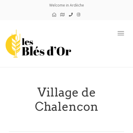
Welcome in Ardèche
Toggl
Village de
Chalencon