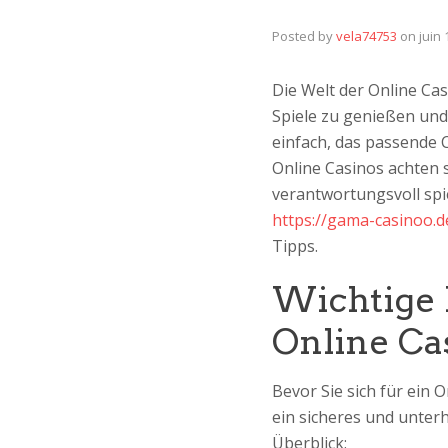
Posted by
vela74753
on
juin
Die Welt der Online Cas
Spiele zu genießen und
einfach, das passende C
Online Casinos achten s
verantwortungsvoll spie
https://gama-casinoo.d
Tipps.
Wichtige 
Online Ca
Bevor Sie sich für ein 
ein sicheres und unterh
Überblick: