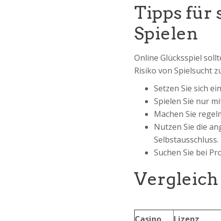
Tipps für
Spielen
Online Glücksspiel soll
Risiko von Spielsucht 
Setzen Sie sich ei
Spielen Sie nur mi
Machen Sie regelm
Nutzen Sie die an
Selbstausschluss.
Suchen Sie bei Pr
Vergleich
Casino
Lizenz