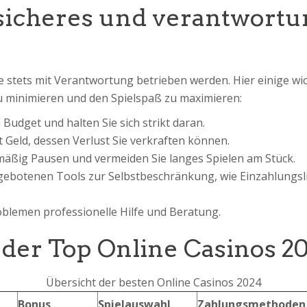
 sicheres und verantwortu
te stets mit Verantwortung betrieben werden. Hier einige wi
zu minimieren und den Spielspaß zu maximieren:
n Budget und halten Sie sich strikt daran.
t Geld, dessen Verlust Sie verkraften können.
äßig Pausen und vermeiden Sie langes Spielen am Stück.
gebotenen Tools zur Selbstbeschränkung, wie Einzahlungsl
oblemen professionelle Hilfe und Beratung.
 der Top Online Casinos 2
Übersicht der besten Online Casinos 2024
Bonus
Spielauswahl
Zahlungsmethoden