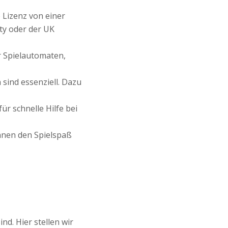
 Lizenz von einer
ty oder der UK
er Spielautomaten,
sind essenziell. Dazu
r schnelle Hilfe bei
nnen den Spielspaß
nd. Hier stellen wir