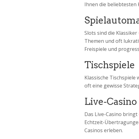
Ihnen die beliebtesten 
Spielautoma
Slots sind die Klassike
Themen und oft lukrati
Freispiele und progress
Tischspiele
Klassische Tischspiele w
oft eine gewisse Strat
Live-Casino
Das Live-Casino bringt 
Echtzeit-Übertragungen
Casinos erleben.