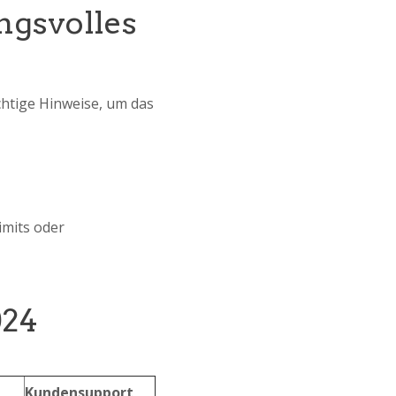
ngsvolles
chtige Hinweise, um das
imits oder
024
Kundensupport