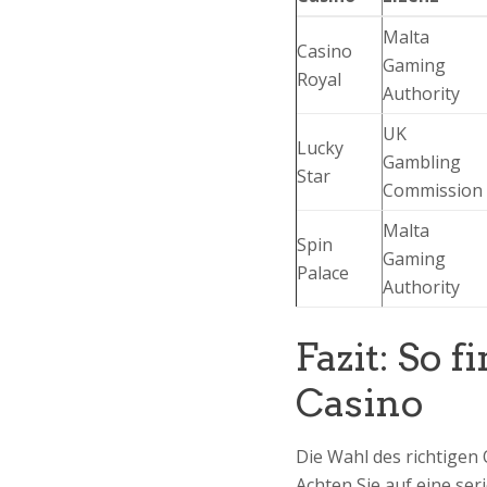
Malta
Casino
Gaming
Royal
Authority
UK
Lucky
Gambling
Star
Commission
Malta
Spin
Gaming
Palace
Authority
Fazit: So 
Casino
Die Wahl des richtigen 
Achten Sie auf eine se