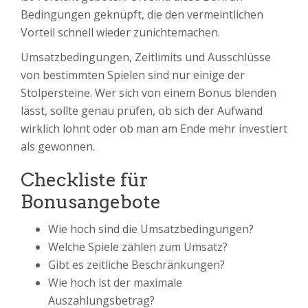
Bedingungen geknüpft, die den vermeintlichen
Vorteil schnell wieder zunichtemachen.
Umsatzbedingungen, Zeitlimits und Ausschlüsse
von bestimmten Spielen sind nur einige der
Stolpersteine. Wer sich von einem Bonus blenden
lässt, sollte genau prüfen, ob sich der Aufwand
wirklich lohnt oder ob man am Ende mehr investiert
als gewonnen.
Checkliste für
Bonusangebote
Wie hoch sind die Umsatzbedingungen?
Welche Spiele zählen zum Umsatz?
Gibt es zeitliche Beschränkungen?
Wie hoch ist der maximale
Auszahlungsbetrag?