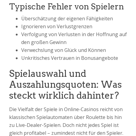
Typische Fehler von Spielern
Überschätzung der eigenen Fähigkeiten
Ignorieren von Verlustgrenzen
Verfolgung von Verlusten in der Hoffnung auf
den großen Gewinn
Verwechslung von Glück und Können
Unkritisches Vertrauen in Bonusangebote
Spielauswahl und
Auszahlungsquoten: Was
steckt wirklich dahinter?
Die Vielfalt der Spiele in Online-Casinos reicht von
klassischen Spielautomaten über Roulette bis hin
zu Live-Dealer-Spielen. Doch nicht jedes Spiel ist
gleich profitabel – zumindest nicht für den Spieler.