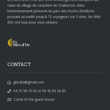
cœur du village de caractère de Chalencon, dans
l’environnement préservé du parc des monts d’Ardèche.
pouvant accueillir jusqu’à 72 voyageurs sur 3 sites, les Blés
d’Or ont tout pour vous séduire.
CONTACT
gite.lbd@gmail.com
04 75 58 15 92 or 06 42 83 26 85
Come to the guest house