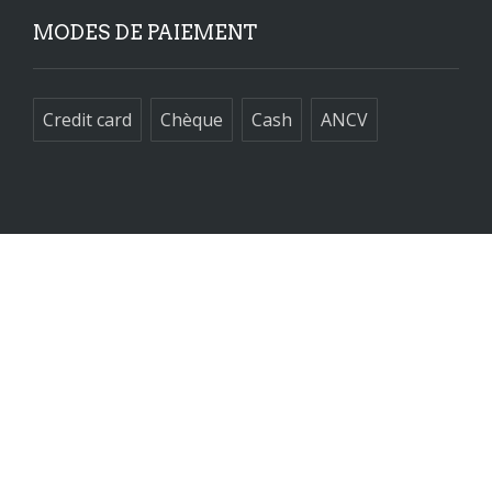
MODES DE PAIEMENT
Credit card
Chèque
Cash
ANCV