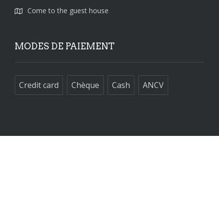
Come to the guest house
MODES DE PAIEMENT
Credit card
Chèque
Cash
ANCV