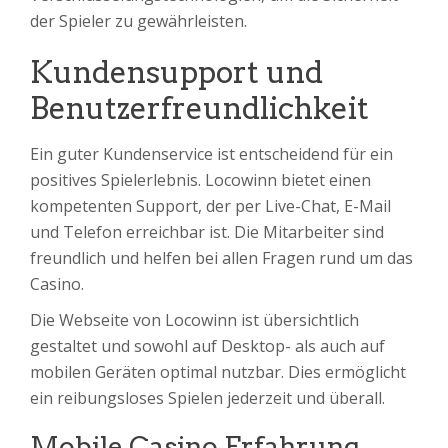
der Spieler zu gewährleisten.
Kundensupport und
Benutzerfreundlichkeit
Ein guter Kundenservice ist entscheidend für ein
positives Spielerlebnis. Locowinn bietet einen
kompetenten Support, der per Live-Chat, E-Mail
und Telefon erreichbar ist. Die Mitarbeiter sind
freundlich und helfen bei allen Fragen rund um das
Casino.
Die Webseite von Locowinn ist übersichtlich
gestaltet und sowohl auf Desktop- als auch auf
mobilen Geräten optimal nutzbar. Dies ermöglicht
ein reibungsloses Spielen jederzeit und überall.
Mobile Casino Erfahrung