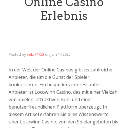
Online Casino
Erlebnis
Posted by
vela74753
on
juin 14 2025
In der Welt der Online Casinos gibt es zahlreiche
Anbieter, die um die Gunst der Spieler
konkurrieren. Ein besonders interessanter
Anbieter ist Locowinn Casino, das mit einer Vielzahl
von Spielen, attraktiven Boni und einer
benutzerfreundlichen Plattform überzeugt. In
diesem Artikel erfahren Sie alles Wissenswerte
über Locowinn Casino, von den Spielangeboten bis