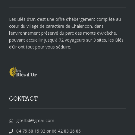
Les Blés d’Or, c’est une offre d’hébergement complète au
cœur du village de caractère de Chalencon, dans
l’environnement préservé du parc des monts d’Ardèche.
pouvant accueillir jusqu’à 72 voyageurs sur 3 sites, les Blés
d’Or ont tout pour vous séduire.
CONTACT
gite.lbd@gmail.com
04 75 58 15 92 or 06 42 83 26 85