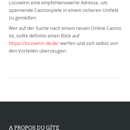
Locowinn eine empfehlenswerte Adresse, um
spannende Casinospiele in einem sicheren Umfeld
zu genießen.
Wer auf der Suche nach einem neuen Online Casino
ist, sollte definitiv einen Blick auf
https://locowinn-de.de/
werfen und sich selbst von
den Vorteilen überzeugen.
A PROPOS DU GÎTE