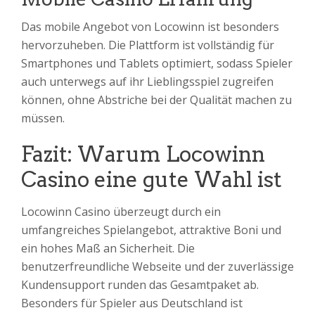
Das mobile Angebot von Locowinn ist besonders
hervorzuheben. Die Plattform ist vollständig für
Smartphones und Tablets optimiert, sodass Spieler
auch unterwegs auf ihr Lieblingsspiel zugreifen
können, ohne Abstriche bei der Qualität machen zu
müssen.
Fazit: Warum Locowinn
Casino eine gute Wahl ist
Locowinn Casino überzeugt durch ein
umfangreiches Spielangebot, attraktive Boni und
ein hohes Maß an Sicherheit. Die
benutzerfreundliche Webseite und der zuverlässige
Kundensupport runden das Gesamtpaket ab.
Besonders für Spieler aus Deutschland ist