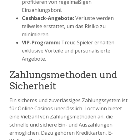
profitieren von regelmäßigen
Einzahlungsboni.
Cashback-Angebote:
Verluste werden
teilweise erstattet, um das Risiko zu
minimieren.
VIP-Programm:
Treue Spieler erhalten
exklusive Vorteile und personalisierte
Angebote.
Zahlungsmethoden und
Sicherheit
Ein sicheres und zuverlässiges Zahlungssystem ist
für Online Casinos unerlässlich. Locowinn bietet
eine Vielzahl von Zahlungsmethoden an, die
schnelle und sichere Ein- und Auszahlungen
ermöglichen. Dazu gehören Kreditkarten, E-