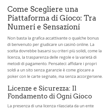
Come Scegliere una
Piattaforma di Gioco: Tra
Numeri e Sensazioni
Non basta la grafica accattivante o qualche bonus
di benvenuto per giudicare un casinò online. La
scelta dovrebbe basarsi su criteri più solidi, come la
licenza, la trasparenza delle regole e la varietà di
metodi di pagamento. Pensateci: affidare i propri
soldi a un sito senza garanzie è come giocare a
poker con le carte segnate, ma senza accorgersene.
Licenze e Sicurezza: Il
Fondamento di Ogni Gioco
La presenza di una licenza rilasciata da un ente