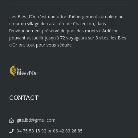
Les Blés d’Or, c’est une offre d’hébergement complète au
cœur du village de caractère de Chalencon, dans
l’environnement préservé du parc des monts d’Ardèche.
pouvant accueillir jusqu’à 72 voyageurs sur 3 sites, les Blés
d’Or ont tout pour vous séduire.
CONTACT
gite.lbd@gmail.com
04 75 58 15 92 or 06 42 83 26 85