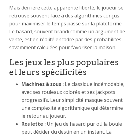
Mais derrière cette apparente liberté, le joueur se
retrouve souvent face à des algorithmes conçus
pour maximiser le temps passé sur la plateforme.
Le hasard, souvent brandi comme un argument de
vente, est en réalité encadré par des probabilités
savamment calculées pour favoriser la maison.
Les jeux les plus populaires
et leurs spécificités
Machines à sous :
Le classique indémodable,
avec ses rouleaux colorés et ses jackpots
progressifs. Leur simplicité masque souvent
une complexité algorithmique qui détermine
le retour au joueur.
Roulette :
Un jeu de hasard pur où la boule
peut décider du destin en un instant. La