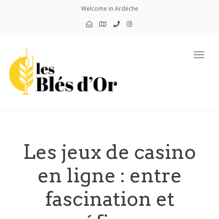
Welcome in Ardèche
Toggl
Les jeux de casino
en ligne : entre
fascination et