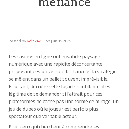
méfiance
Posted by
vela74753
on
juin 15 2025
Les casinos en ligne ont envahi le paysage
numérique avec une rapidité déconcertante,
proposant des univers où la chance et la stratégie
se mêlent dans un ballet souvent imprévisible.
Pourtant, derrière cette façade scintillante, il est
légitime de se demander si l’attrait pour ces
plateformes ne cache pas une forme de mirage, un
jeu de dupes où le joueur est parfois plus
spectateur que véritable acteur.
Pour ceux qui cherchent à comprendre les