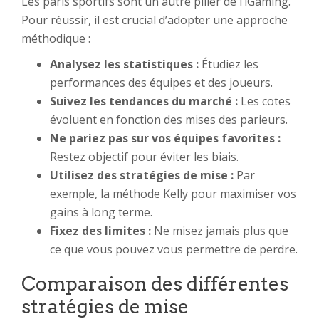
Les paris sportifs sont un autre pilier de l’iGaming.
Pour réussir, il est crucial d’adopter une approche
méthodique :
Analysez les statistiques :
Étudiez les
performances des équipes et des joueurs.
Suivez les tendances du marché :
Les cotes
évoluent en fonction des mises des parieurs.
Ne pariez pas sur vos équipes favorites :
Restez objectif pour éviter les biais.
Utilisez des stratégies de mise :
Par
exemple, la méthode Kelly pour maximiser vos
gains à long terme.
Fixez des limites :
Ne misez jamais plus que
ce que vous pouvez vous permettre de perdre.
Comparaison des différentes
stratégies de mise