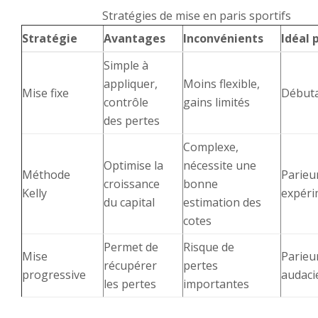
Stratégies de mise en paris sportifs
Stratégie
Avantages
Inconvénients
Idéal 
Simple à
appliquer,
Moins flexible,
Mise fixe
Début
contrôle
gains limités
des pertes
Complexe,
Optimise la
nécessite une
Méthode
Parieu
croissance
bonne
Kelly
expéri
du capital
estimation des
cotes
Permet de
Risque de
Mise
Parieu
récupérer
pertes
progressive
audaci
les pertes
importantes