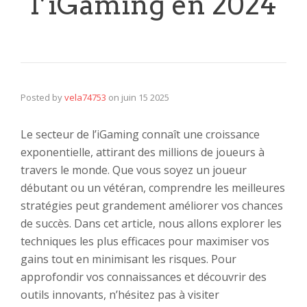
l’iGaming en 2024
Posted by
vela74753
on
juin 15 2025
Le secteur de l’iGaming connaît une croissance
exponentielle, attirant des millions de joueurs à
travers le monde. Que vous soyez un joueur
débutant ou un vétéran, comprendre les meilleures
stratégies peut grandement améliorer vos chances
de succès. Dans cet article, nous allons explorer les
techniques les plus efficaces pour maximiser vos
gains tout en minimisant les risques. Pour
approfondir vos connaissances et découvrir des
outils innovants, n’hésitez pas à visiter