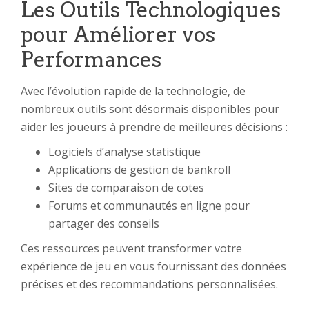
Les Outils Technologiques
pour Améliorer vos
Performances
Avec l’évolution rapide de la technologie, de
nombreux outils sont désormais disponibles pour
aider les joueurs à prendre de meilleures décisions :
Logiciels d’analyse statistique
Applications de gestion de bankroll
Sites de comparaison de cotes
Forums et communautés en ligne pour
partager des conseils
Ces ressources peuvent transformer votre
expérience de jeu en vous fournissant des données
précises et des recommandations personnalisées.