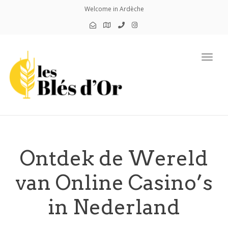
Welcome in Ardèche
Toggl
Ontdek de Wereld
van Online Casino’s
in Nederland