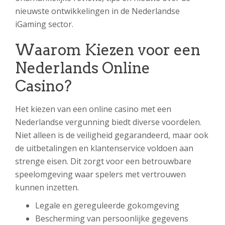
nieuwste ontwikkelingen in de Nederlandse
iGaming sector.
Waarom Kiezen voor een
Nederlands Online
Casino?
Het kiezen van een online casino met een
Nederlandse vergunning biedt diverse voordelen.
Niet alleen is de veiligheid gegarandeerd, maar ook
de uitbetalingen en klantenservice voldoen aan
strenge eisen. Dit zorgt voor een betrouwbare
speelomgeving waar spelers met vertrouwen
kunnen inzetten.
Legale en gereguleerde gokomgeving
Bescherming van persoonlijke gegevens