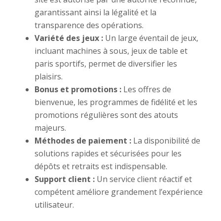
garantissant ainsi la légalité et la
transparence des opérations.
Variété des jeux :
Un large éventail de jeux,
incluant machines à sous, jeux de table et
paris sportifs, permet de diversifier les
plaisirs.
Bonus et promotions :
Les offres de
bienvenue, les programmes de fidélité et les
promotions régulières sont des atouts
majeurs.
Méthodes de paiement :
La disponibilité de
solutions rapides et sécurisées pour les
dépôts et retraits est indispensable.
Support client :
Un service client réactif et
compétent améliore grandement l’expérience
utilisateur.