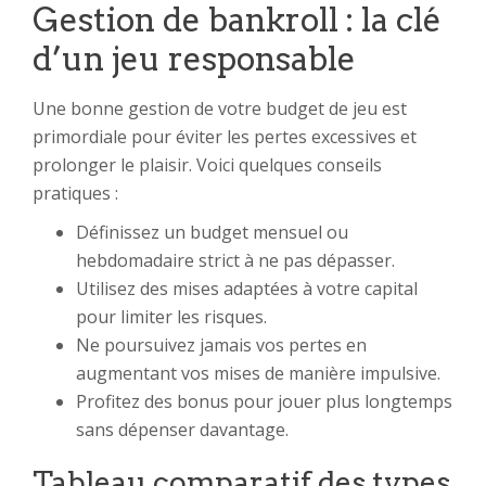
Gestion de bankroll : la clé
d’un jeu responsable
Une bonne gestion de votre budget de jeu est
primordiale pour éviter les pertes excessives et
prolonger le plaisir. Voici quelques conseils
pratiques :
Définissez un budget mensuel ou
hebdomadaire strict à ne pas dépasser.
Utilisez des mises adaptées à votre capital
pour limiter les risques.
Ne poursuivez jamais vos pertes en
augmentant vos mises de manière impulsive.
Profitez des bonus pour jouer plus longtemps
sans dépenser davantage.
Tableau comparatif des types