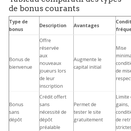
de bonus courants
Type de
Condi
Description
Avantages
bonus
fréqu
Offre
réservée
Mise
aux
minima
Bonus de
Augmente le
nouveaux
condit
bienvenue
capital initial
joueurs lors
de mis
de leur
respec
inscription
Crédit offert
Limite
Bonus
sans
Permet de
gains,
sans
nécessité de
tester le site
condit
dépôt
dépôt
gratuitement
de retr
préalable
stricte