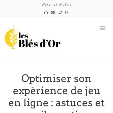
Welcome in Ardèche
Toggl
Optimiser son
expérience de jeu
en ligne : astuces et