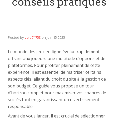
conseils pratiques
Posted by
vela74753
on
juin 15 2025
Le monde des jeux en ligne évolue rapidement,
offrant aux joueurs une multitude d’options et de
plateformes. Pour profiter pleinement de cette
expérience, il est essentiel de maîtriser certains
aspects clés, allant du choix du site à la gestion de
son budget. Ce guide vous propose un tour
d’horizon complet pour maximiser vos chances de
succès tout en garantissant un divertissement
responsable.
Avant de vous lancer, il est crucial de sélectionner