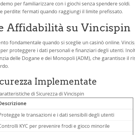
i demo per familiarizzare con i giochi senza spendere soldi.
le perdite: fermati quando raggiungi il limite prefissato.
e Affidabilità su Vincispin
nto fondamentale quando si sceglie un casinò online. Vincisp
 per proteggere i dati personali e finanziari degli utenti. Inol
zia delle Dogane e dei Monopoli (ADM), che garantisce il ri
ardo.
icurezza Implementate
aratteristiche di Sicurezza di Vincispin
Descrizione
Protegge le transazioni e i dati sensibili degli utenti
Controlli KYC per prevenire frodi e gioco minorile