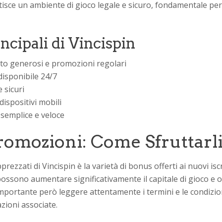
ntisce un ambiente di gioco legale e sicuro, fondamentale per 
ncipali di Vincispin
o generosi e promozioni regolari
 disponibile 24/7
 sicuri
dispositivi mobili
 semplice e veloce
romozioni: Come Sfruttarli
rezzati di Vincispin è la varietà di bonus offerti ai nuovi iscri
possono aumentare significativamente il capitale di gioco e o
È importante però leggere attentamente i termini e le condizion
zioni associate.