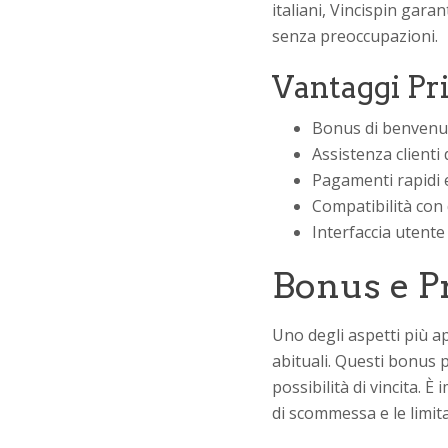
italiani, Vincispin gara
senza preoccupazioni.
Vantaggi Pri
Bonus di benvenut
Assistenza clienti
Pagamenti rapidi e
Compatibilità con 
Interfaccia utente
Bonus e P
Uno degli aspetti più app
abituali. Questi bonus 
possibilità di vincita. 
di scommessa e le limita