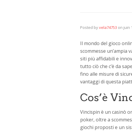
Posted by
vela74753
on
juin
Il mondo del gioco onli
scommesse un’ampia vari
siti più affidabili e in
tutto ciò che c’è da sap
fino alle misure di sicu
vantaggi di questa piat
Cos’è Vinc
Vincispin è un casinò on
poker, oltre a scommesse
giochi proposti e un sis