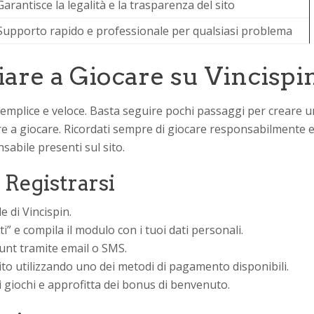
Garantisce la legalità e la trasparenza del sito
Supporto rapido e professionale per qualsiasi problema
are a Giocare su Vincispi
 semplice e veloce. Basta seguire pochi passaggi per creare un
re a giocare. Ricordati sempre di giocare responsabilmente e 
sabile presenti sul sito.
 Registrarsi
ale di Vincispin.
ti” e compila il modulo con i tuoi dati personali.
count tramite email o SMS.
to utilizzando uno dei metodi di pagamento disponibili.
 i giochi e approfitta dei bonus di benvenuto.