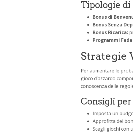
Tipologie di
Bonus di Benven
Bonus Senza Dep
Bonus Ricarica:
pr
Programmi Fedel
Strategie 
Per aumentare le probabi
gioco d’azzardo compor
conoscenza delle regole
Consigli per
Imposta un budget
Approfitta dei bon
Scegli giochi con u