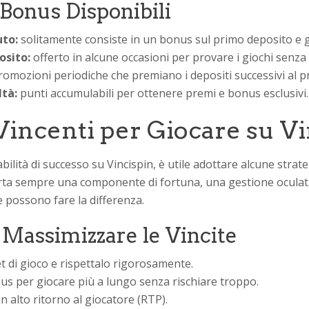
 Bonus Disponibili
uto:
solitamente consiste in un bonus sul primo deposito e giri
osito:
offerto in alcune occasioni per provare i giochi senza 
omozioni periodiche che premiano i depositi successivi al p
tà:
punti accumulabili per ottenere premi e bonus esclusivi.
Vincenti per Giocare su V
lità di successo su Vincispin, è utile adottare alcune strateg
ta sempre una componente di fortuna, una gestione oculata
 possono fare la differenza.
 Massimizzare le Vincite
 di gioco e rispettalo rigorosamente.
us per giocare più a lungo senza rischiare troppo.
n alto ritorno al giocatore (RTP).