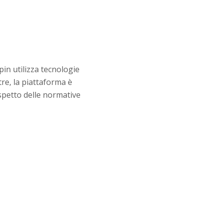
in utilizza tecnologie
tre, la piattaforma è
spetto delle normative