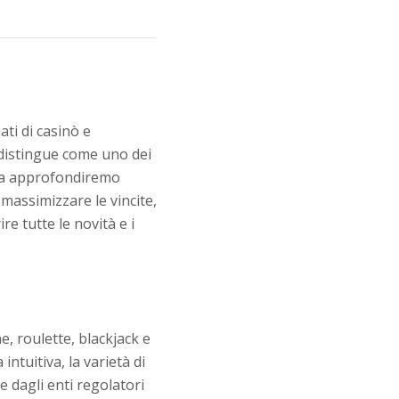
ti di casinò e
 distingue come uno dei
uida approfondiremo
 massimizzare le vincite,
re tutte le novità e i
e, roulette, blackjack e
ntuitiva, la varietà di
e dagli enti regolatori