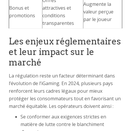
Offres
Augmente la
Bonus et
attractives et
valeur perçue
promotions
conditions
par le joueur
transparentes
Les enjeux réglementaires
et leur impact sur le
marché
La régulation reste un facteur déterminant dans
l’évolution de l’iGaming. En 2024, plusieurs pays
renforcent leurs cadres légaux pour mieux
protéger les consommateurs tout en favorisant un
marché équitable. Les opérateurs doivent ainsi :
Se conformer aux exigences strictes en
matière de lutte contre le blanchiment