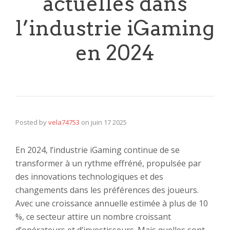
actuelles dans
l’industrie iGaming
en 2024
Posted by
vela74753
on
juin 17 2025
En 2024, l’industrie iGaming continue de se
transformer à un rythme effréné, propulsée par
des innovations technologiques et des
changements dans les préférences des joueurs.
Avec une croissance annuelle estimée à plus de 10
%, ce secteur attire un nombre croissant