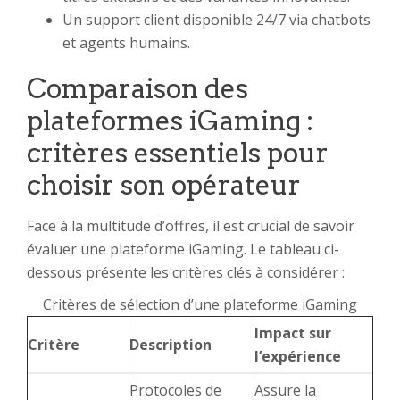
Un support client disponible 24/7 via chatbots
et agents humains.
Comparaison des
plateformes iGaming :
critères essentiels pour
choisir son opérateur
Face à la multitude d’offres, il est crucial de savoir
évaluer une plateforme iGaming. Le tableau ci-
dessous présente les critères clés à considérer :
Critères de sélection d’une plateforme iGaming
Impact sur
Critère
Description
l’expérience
Protocoles de
Assure la