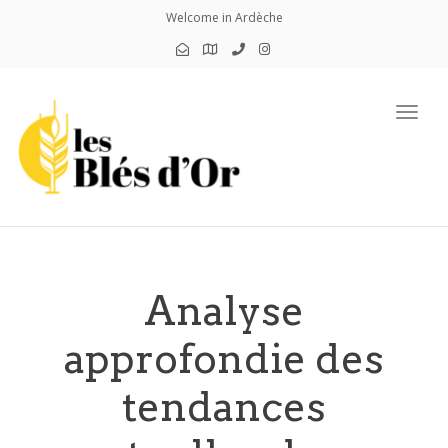
Welcome in Ardèche
Toggl
Analyse
approfondie des
tendances