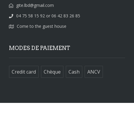
gite.lbd@gmail.com
04 75 58 15 92 or 06 42 83 26 85
Come to the guest house
MODES DE PAIEMENT
Credit card
Chèque
Cash
ANCV