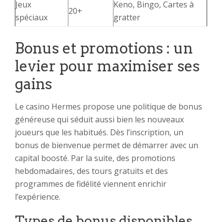
Jeux
Keno, Bingo, Cartes à
20+
spéciaux
gratter
Bonus et promotions : un
levier pour maximiser ses
gains
Le casino Hermes propose une politique de bonus
généreuse qui séduit aussi bien les nouveaux
joueurs que les habitués. Dès l’inscription, un
bonus de bienvenue permet de démarrer avec un
capital boosté. Par la suite, des promotions
hebdomadaires, des tours gratuits et des
programmes de fidélité viennent enrichir
l’expérience.
Types de bonus disponibles