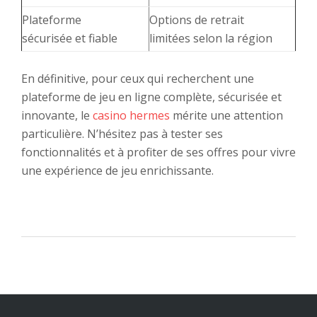
Plateforme
Options de retrait
sécurisée et fiable
limitées selon la région
En définitive, pour ceux qui recherchent une
plateforme de jeu en ligne complète, sécurisée et
innovante, le
casino hermes
mérite une attention
particulière. N’hésitez pas à tester ses
fonctionnalités et à profiter de ses offres pour vivre
une expérience de jeu enrichissante.