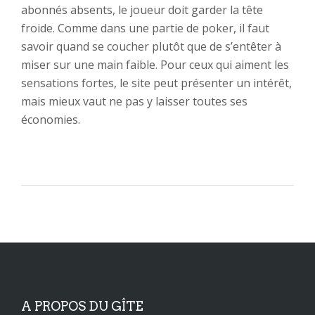
abonnés absents, le joueur doit garder la tête
froide. Comme dans une partie de poker, il faut
savoir quand se coucher plutôt que de s’entêter à
miser sur une main faible. Pour ceux qui aiment les
sensations fortes, le site peut présenter un intérêt,
mais mieux vaut ne pas y laisser toutes ses
économies.
A PROPOS DU GÎTE