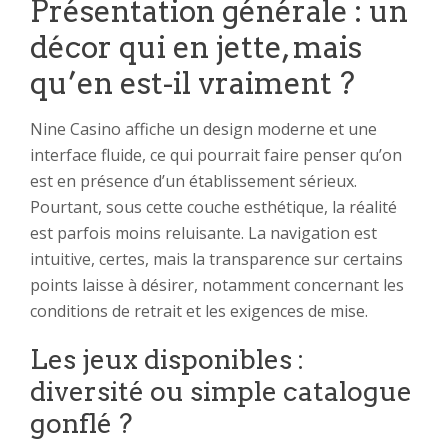
Présentation générale : un
décor qui en jette, mais
qu’en est-il vraiment ?
Nine Casino affiche un design moderne et une
interface fluide, ce qui pourrait faire penser qu’on
est en présence d’un établissement sérieux.
Pourtant, sous cette couche esthétique, la réalité
est parfois moins reluisante. La navigation est
intuitive, certes, mais la transparence sur certains
points laisse à désirer, notamment concernant les
conditions de retrait et les exigences de mise.
Les jeux disponibles :
diversité ou simple catalogue
gonflé ?