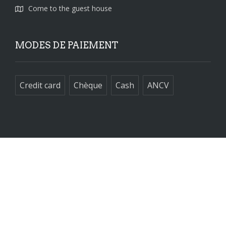
Come to the guest house
MODES DE PAIEMENT
Credit card
Chèque
Cash
ANCV