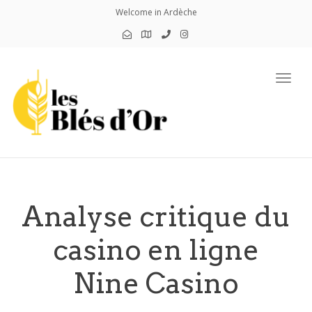
Welcome in Ardèche
Toggl
Analyse critique du
casino en ligne
Nine Casino