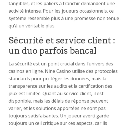
tangibles, et les paliers à franchir demandent une
activité intense. Pour les joueurs occasionnels, ce
système ressemble plus à une promesse non tenue
qu’à un véritable plus.
Sécurité et service client :
un duo parfois bancal
La sécurité est un point crucial dans l’univers des
casinos en ligne. Nine Casino utilise des protocoles
standards pour protéger les données, mais la
transparence sur les audits et la certification des
jeux est limitée. Quant au service client, il est
disponible, mais les délais de réponse peuvent
varier, et les solutions apportées ne sont pas
toujours satisfaisantes. Un joueur averti garde
toujours un œil critique sur ces aspects, car ils