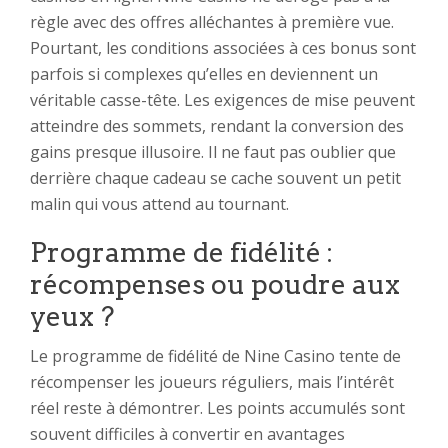
règle avec des offres alléchantes à première vue.
Pourtant, les conditions associées à ces bonus sont
parfois si complexes qu’elles en deviennent un
véritable casse-tête. Les exigences de mise peuvent
atteindre des sommets, rendant la conversion des
gains presque illusoire. Il ne faut pas oublier que
derrière chaque cadeau se cache souvent un petit
malin qui vous attend au tournant.
Programme de fidélité :
récompenses ou poudre aux
yeux ?
Le programme de fidélité de Nine Casino tente de
récompenser les joueurs réguliers, mais l’intérêt
réel reste à démontrer. Les points accumulés sont
souvent difficiles à convertir en avantages