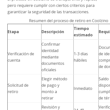
pero requiere cumplir con ciertos criterios para
garantizar la seguridad de las transacciones.
Resumen del proceso de retiro en Coolzino
Tiempo
Etapa
Descripción
Requi
estimado
Confirmar
Docu
identidad
Verificación de
1-3 días
de ide
mediante
cuenta
hábiles
comp
documentos
de dom
oficiales
Elegir método
Saldo
Solicitud de
de pago y
dispon
Inmediato
retiro
monto a
cumpl
retirar
de té
Revisión y
Verifi