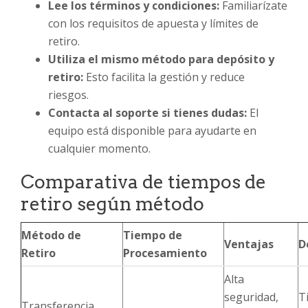
Lee los términos y condiciones:
Familiarízate
con los requisitos de apuesta y límites de
retiro.
Utiliza el mismo método para depósito y
retiro:
Esto facilita la gestión y reduce
riesgos.
Contacta al soporte si tienes dudas:
El
equipo está disponible para ayudarte en
cualquier momento.
Comparativa de tiempos de
retiro según método
Método de
Tiempo de
Ventajas
D
Retiro
Procesamiento
Alta
seguridad,
T
Transferencia