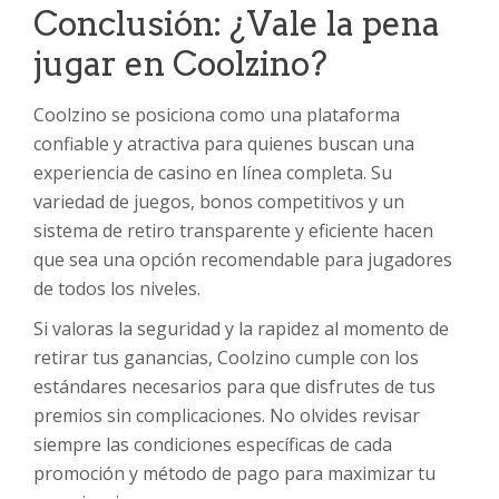
Conclusión: ¿Vale la pena
jugar en Coolzino?
Coolzino se posiciona como una plataforma
confiable y atractiva para quienes buscan una
experiencia de casino en línea completa. Su
variedad de juegos, bonos competitivos y un
sistema de retiro transparente y eficiente hacen
que sea una opción recomendable para jugadores
de todos los niveles.
Si valoras la seguridad y la rapidez al momento de
retirar tus ganancias, Coolzino cumple con los
estándares necesarios para que disfrutes de tus
premios sin complicaciones. No olvides revisar
siempre las condiciones específicas de cada
promoción y método de pago para maximizar tu