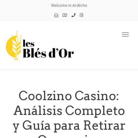
Welcome in Ardèche
Toggl
Coolzino Casino:
Análisis Completo
y Guía para Retirar