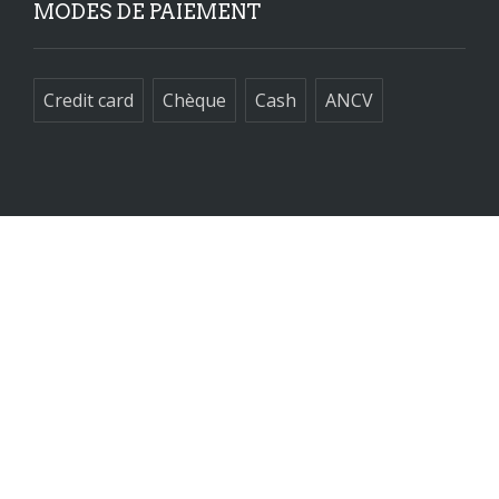
MODES DE PAIEMENT
Credit card
Chèque
Cash
ANCV