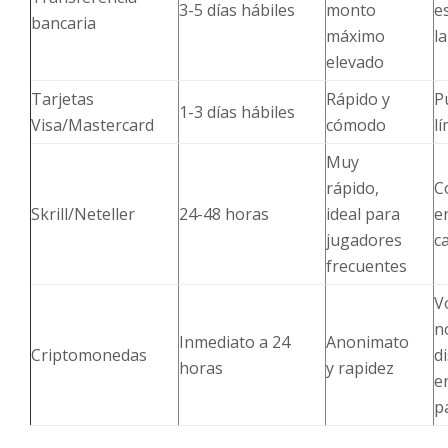
3-5 días hábiles
monto
e
bancaria
máximo
l
elevado
Tarjetas
Rápido y
P
1-3 días hábiles
Visa/Mastercard
cómodo
l
Muy
rápido,
C
Skrill/Neteller
24-48 horas
ideal para
e
jugadores
c
frecuentes
Vo
n
Inmediato a 24
Anonimato
Criptomonedas
d
horas
y rapidez
e
p