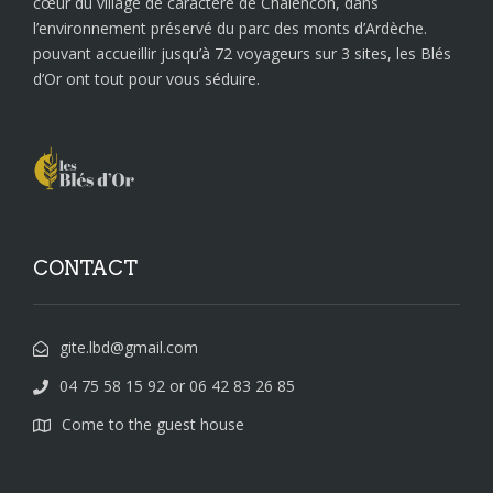
cœur du village de caractère de Chalencon, dans
l’environnement préservé du parc des monts d’Ardèche.
pouvant accueillir jusqu’à 72 voyageurs sur 3 sites, les Blés
d’Or ont tout pour vous séduire.
CONTACT
gite.lbd@gmail.com
04 75 58 15 92 or 06 42 83 26 85
Come to the guest house