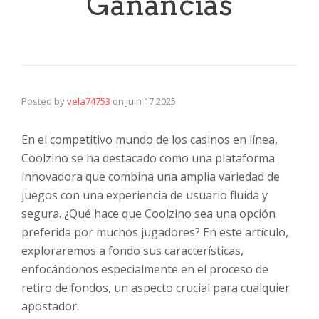
Ganancias
Posted by
vela74753
on
juin 17 2025
En el competitivo mundo de los casinos en línea,
Coolzino se ha destacado como una plataforma
innovadora que combina una amplia variedad de
juegos con una experiencia de usuario fluida y
segura. ¿Qué hace que Coolzino sea una opción
preferida por muchos jugadores? En este artículo,
exploraremos a fondo sus características,
enfocándonos especialmente en el proceso de
retiro de fondos, un aspecto crucial para cualquier
apostador.