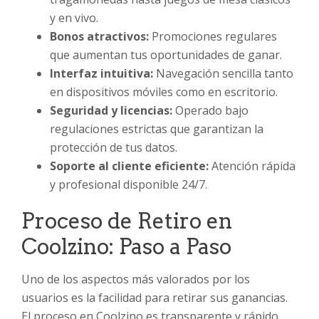
y en vivo.
Bonos atractivos:
Promociones regulares
que aumentan tus oportunidades de ganar.
Interfaz intuitiva:
Navegación sencilla tanto
en dispositivos móviles como en escritorio.
Seguridad y licencias:
Operado bajo
regulaciones estrictas que garantizan la
protección de tus datos.
Soporte al cliente eficiente:
Atención rápida
y profesional disponible 24/7.
Proceso de Retiro en
Coolzino: Paso a Paso
Uno de los aspectos más valorados por los
usuarios es la facilidad para retirar sus ganancias.
El proceso en Coolzino es transparente y rápido,