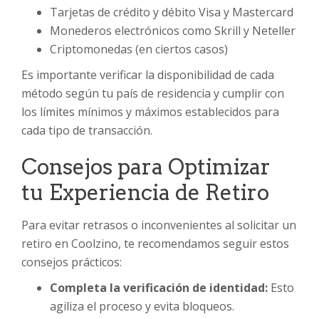
Tarjetas de crédito y débito Visa y Mastercard
Monederos electrónicos como Skrill y Neteller
Criptomonedas (en ciertos casos)
Es importante verificar la disponibilidad de cada
método según tu país de residencia y cumplir con
los límites mínimos y máximos establecidos para
cada tipo de transacción.
Consejos para Optimizar
tu Experiencia de Retiro
Para evitar retrasos o inconvenientes al solicitar un
retiro en Coolzino, te recomendamos seguir estos
consejos prácticos:
Completa la verificación de identidad:
Esto
agiliza el proceso y evita bloqueos.