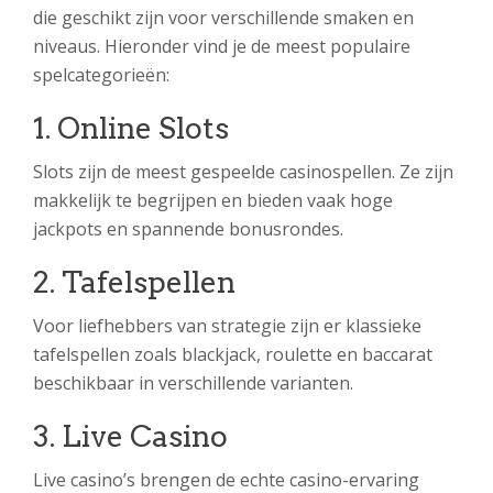
die geschikt zijn voor verschillende smaken en
niveaus. Hieronder vind je de meest populaire
spelcategorieën:
1. Online Slots
Slots zijn de meest gespeelde casinospellen. Ze zijn
makkelijk te begrijpen en bieden vaak hoge
jackpots en spannende bonusrondes.
2. Tafelspellen
Voor liefhebbers van strategie zijn er klassieke
tafelspellen zoals blackjack, roulette en baccarat
beschikbaar in verschillende varianten.
3. Live Casino
Live casino’s brengen de echte casino-ervaring