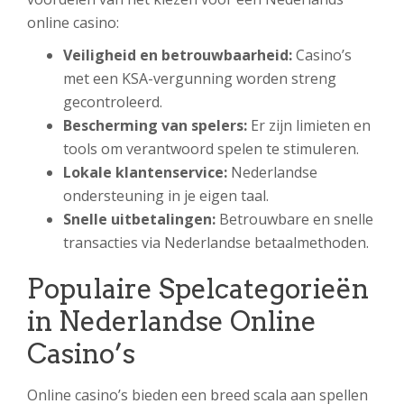
online casino:
Veiligheid en betrouwbaarheid:
Casino’s
met een KSA-vergunning worden streng
gecontroleerd.
Bescherming van spelers:
Er zijn limieten en
tools om verantwoord spelen te stimuleren.
Lokale klantenservice:
Nederlandse
ondersteuning in je eigen taal.
Snelle uitbetalingen:
Betrouwbare en snelle
transacties via Nederlandse betaalmethoden.
Populaire Spelcategorieën
in Nederlandse Online
Casino’s
Online casino’s bieden een breed scala aan spellen