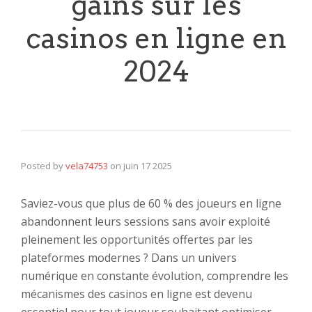
gains sur les
casinos en ligne en
2024
Posted by
vela74753
on
juin 17 2025
Saviez-vous que plus de 60 % des joueurs en ligne
abandonnent leurs sessions sans avoir exploité
pleinement les opportunités offertes par les
plateformes modernes ? Dans un univers
numérique en constante évolution, comprendre les
mécanismes des casinos en ligne est devenu