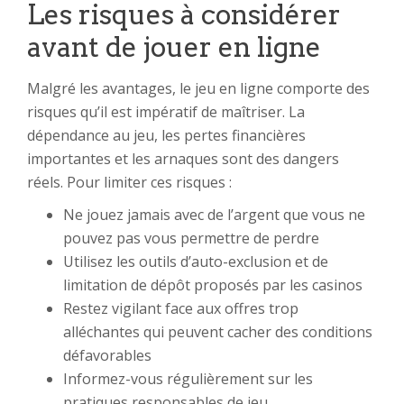
Les risques à considérer
avant de jouer en ligne
Malgré les avantages, le jeu en ligne comporte des
risques qu’il est impératif de maîtriser. La
dépendance au jeu, les pertes financières
importantes et les arnaques sont des dangers
réels. Pour limiter ces risques :
Ne jouez jamais avec de l’argent que vous ne
pouvez pas vous permettre de perdre
Utilisez les outils d’auto-exclusion et de
limitation de dépôt proposés par les casinos
Restez vigilant face aux offres trop
alléchantes qui peuvent cacher des conditions
défavorables
Informez-vous régulièrement sur les
pratiques responsables de jeu