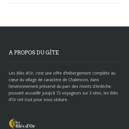
A PROPOS DU GÎTE
Les Blés d’Or, c’est une offre d’hébergement complète au
cœur du village de caractère de Chalencon, dans
l’environnement préservé du parc des monts d’Ardèche.
pouvant accueillir jusqu’à 72 voyageurs sur 3 sites, les Blés
d’Or ont tout pour vous séduire.