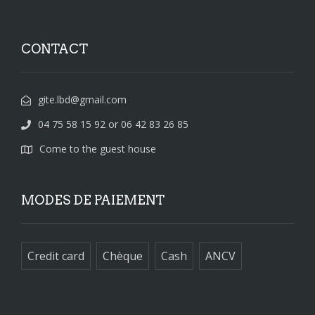
CONTACT
gite.lbd@gmail.com
04 75 58 15 92 or 06 42 83 26 85
Come to the guest house
MODES DE PAIEMENT
Credit card
Chèque
Cash
ANCV