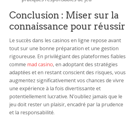
Conclusion : Miser sur la
connaissance pour réussir
Le succès dans les casinos en ligne repose avant
tout sur une bonne préparation et une gestion
rigoureuse. En privilégiant des plateformes fiables
comme
mad casino
, en adoptant des stratégies
adaptées et en restant conscient des risques, vous
augmentez significativement vos chances de vivre
une expérience à la fois divertissante et
potentiellement lucrative. N’oubliez jamais que le
jeu doit rester un plaisir, encadré par la prudence
et la responsabilité.