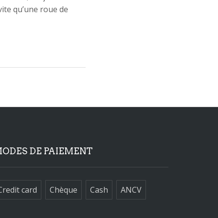
vite qu’une roue de
ODES DE PAIEMENT
Credit card
Chèque
Cash
ANCV