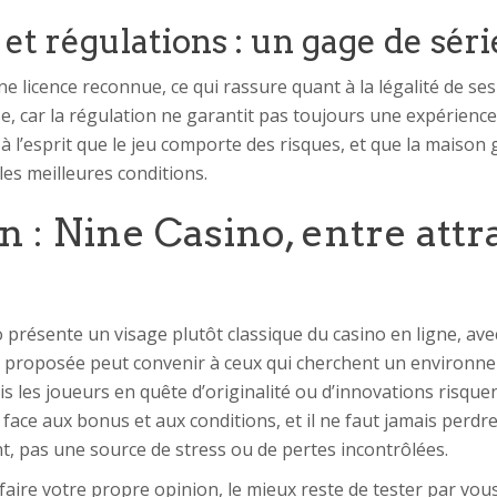
 et régulations : un gage de sér
e licence reconnue, ce qui rassure quant à la légalité de se
se, car la régulation ne garantit pas toujours une expérience
à l’esprit que le jeu comporte des risques, et que la maison
es meilleures conditions.
 : Nine Casino, entre attra
présente un visage plutôt classique du casino en ligne, avec
ce proposée peut convenir à ceux qui cherchent un environn
s les joueurs en quête d’originalité ou d’innovations risquen
face aux bonus et aux conditions, et il ne faut jamais perdre
t, pas une source de stress ou de pertes incontrôlées.
faire votre propre opinion, le mieux reste de tester par vo