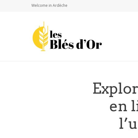
Welcome in Ardèche
Explor
en 
l’