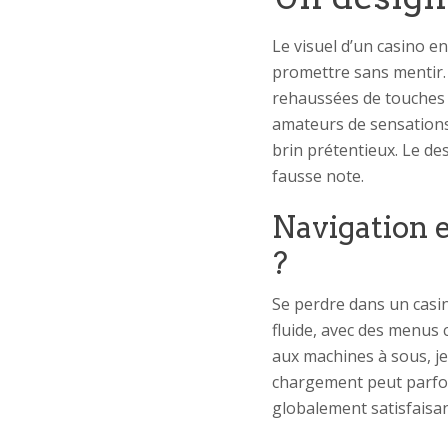
Le visuel d’un casino en
promettre sans mentir.
rehaussées de touches d
amateurs de sensations 
brin prétentieux. Le de
fausse note.
Navigation 
?
Se perdre dans un casi
fluide, avec des menus 
aux machines à sous, jeu
chargement peut parfoi
globalement satisfaisa