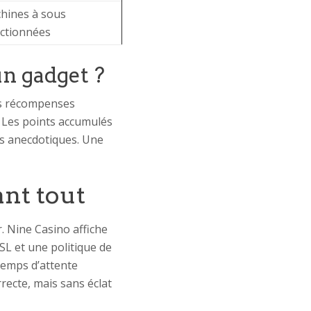
hines à sous
ectionnées
un gadget ?
es récompenses
 Les points accumulés
ois anecdotiques. Une
ant tout
r. Nine Casino affiche
SL et une politique de
 temps d’attente
recte, mais sans éclat