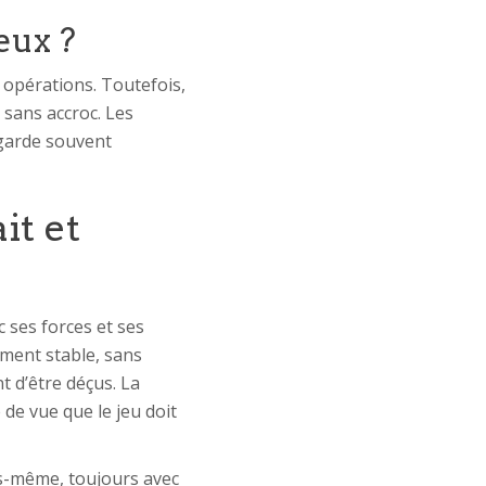
ieux ?
s opérations. Toutefois,
 sans accroc. Les
 garde souvent
it et
 ses forces et ses
ement stable, sans
t d’être déçus. La
 de vue que le jeu doit
us-même, toujours avec