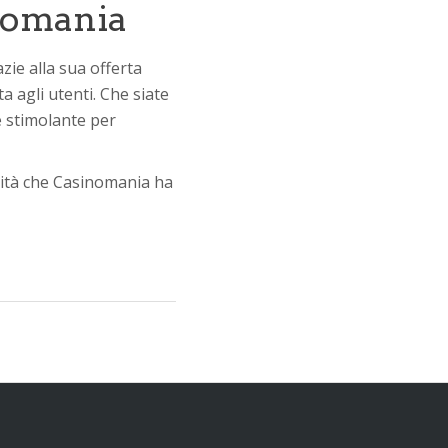
nomania
zie alla sua offerta
a agli utenti. Che siate
e stimolante per
unità che Casinomania ha