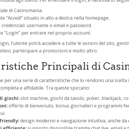
dità agli utenti. Per effettuare il login, è necessario segui
iciale di Casinomania.
nte “Accedi” situato in alto a destra nella homepage.
e credenziali: username o email e password.
e “Login” per entrare nel proprio account.
ogin, l’utente potrà accedere a tutte le sezioni del sito, gestir
elievi, partecipare a promozioni e molto altro.
ristiche Principali di Cas
e per una serie di caratteristiche che lo rendono una scelta i
completa e affidabile. Tra queste spiccano:
i giochi:
slot machine, giochi da tavolo, poker, blackjack, ro
oni:
offerte di benvenuto, bonus giornalieri e programmi fed
ui.
friendly:
design moderno e navigazione intuitiva, anche da di
i efficiente:
supporto disponibile tramite chat live, email e 