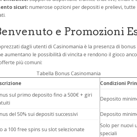
nto sicuri:
numerose opzioni per depositi e prelievi, tutte 
ti.
Benvenuto e Promozioni Es
pprezzati dagli utenti di Casinomania è la presenza di bonus
 aumentano le possibilità di vincita e rendono il gioco anc
offerte più comuni:
Tabella Bonus Casinomania
scrizione
Condizioni Prin
us sul primo deposito fino a 500€ + giri
Deposito minim
tuiti
us del 50% sui depositi successivi
Deposito minim
Solo per nuovi 
o a 100 free spins su slot selezionate
speciali