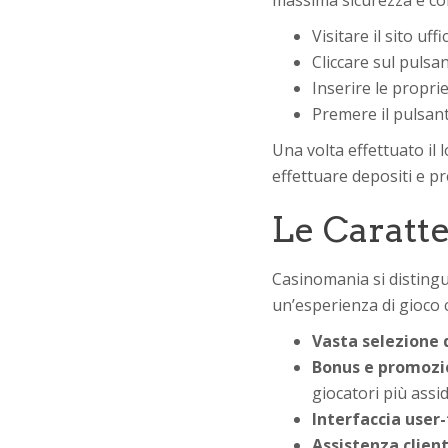
massima sicurezza e como
Visitare il sito uff
Cliccare sul pulsa
Inserire le propri
Premere il pulsant
Una volta effettuato il l
effettuare depositi e pr
Le Caratte
Casinomania si distingu
un’esperienza di gioco 
Vasta selezione d
Bonus e promozi
giocatori più assid
Interfaccia user-
Assistenza client