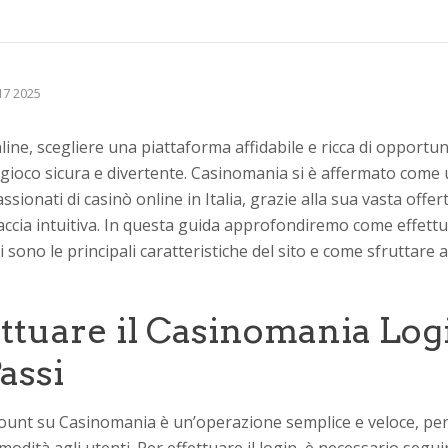
 17 2025
ine, scegliere una piattaforma affidabile e ricca di opportu
 gioco sicura e divertente. Casinomania si è affermato come un
ssionati di casinò online in Italia, grazie alla sua vasta offe
faccia intuitiva. In questa guida approfondiremo come effettu
li sono le principali caratteristiche del sito e come sfruttare a
ttuare il Casinomania Logi
assi
count su Casinomania è un’operazione semplice e veloce, pen