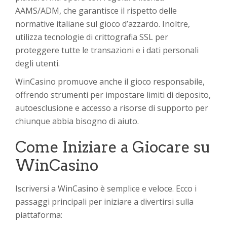
AAMS/ADM, che garantisce il rispetto delle
normative italiane sul gioco d’azzardo. Inoltre,
utilizza tecnologie di crittografia SSL per
proteggere tutte le transazioni e i dati personali
degli utenti.
WinCasino promuove anche il gioco responsabile,
offrendo strumenti per impostare limiti di deposito,
autoesclusione e accesso a risorse di supporto per
chiunque abbia bisogno di aiuto.
Come Iniziare a Giocare su
WinCasino
Iscriversi a WinCasino è semplice e veloce. Ecco i
passaggi principali per iniziare a divertirsi sulla
piattaforma: