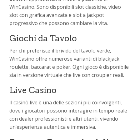
WinCasino. Sono disponibili slot classiche, video
slot con grafica avanzata e slot a jackpot
progressivo che possono cambiare la vita.
Giochi da Tavolo
Per chi preferisce il brivido del tavolo verde,
WinCasino offre numerose varianti di blackjack,
roulette, baccarat e poker. Ogni gioco è disponibile
sia in versione virtuale che live con croupier reali.
Live Casino
Il casinò live è una delle sezioni più coinvolgenti,
dove i giocatori possono interagire in tempo reale
con dealer professionisti e altri utenti, vivendo
un’esperienza autentica e immersiva.