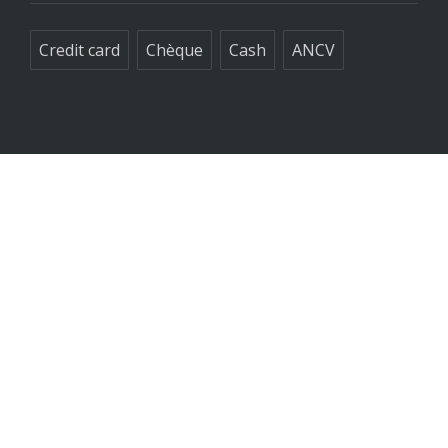
Credit card
Chèque
Cash
ANCV