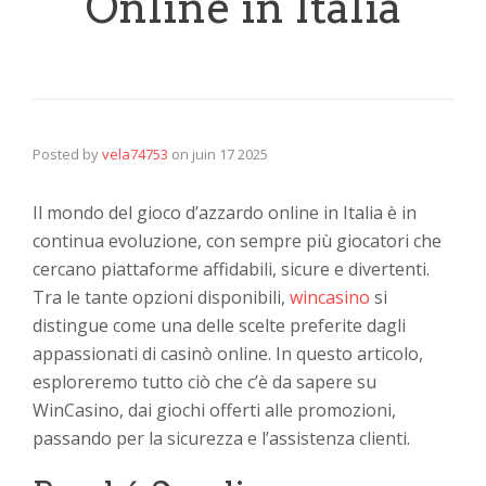
Online in Italia
Posted by
vela74753
on
juin 17 2025
Il mondo del gioco d’azzardo online in Italia è in
continua evoluzione, con sempre più giocatori che
cercano piattaforme affidabili, sicure e divertenti.
Tra le tante opzioni disponibili,
wincasino
si
distingue come una delle scelte preferite dagli
appassionati di casinò online. In questo articolo,
esploreremo tutto ciò che c’è da sapere su
WinCasino, dai giochi offerti alle promozioni,
passando per la sicurezza e l’assistenza clienti.