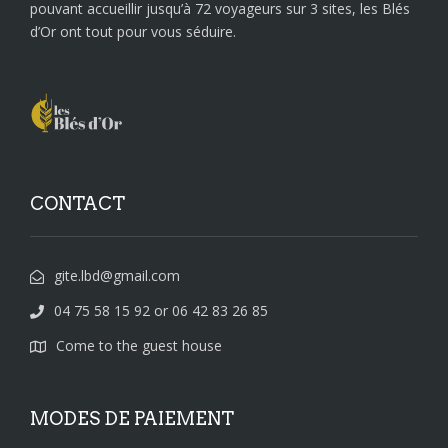
pouvant accueillir jusqu’à 72 voyageurs sur 3 sites, les Blés
d’Or ont tout pour vous séduire.
CONTACT
gite.lbd@gmail.com
04 75 58 15 92 or 06 42 83 26 85
Come to the guest house
MODES DE PAIEMENT