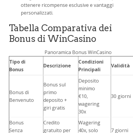
ottenere ricompense esclusive e vantaggi
personalizzati.
Tabella Comparativa dei
Bonus di WinCasino
Panoramica Bonus WinCasino
Tipo di
Condizioni
Descrizione
Validità
Bonus
Principali
Deposito
Bonus sul
minimo
Bonus di
primo
€10,
30 giorni
Benvenuto
deposito +
wagering
giri gratis
30x
Bonus
Credito
Wagering
Senza
gratuito per
40x, solo
7 giorni