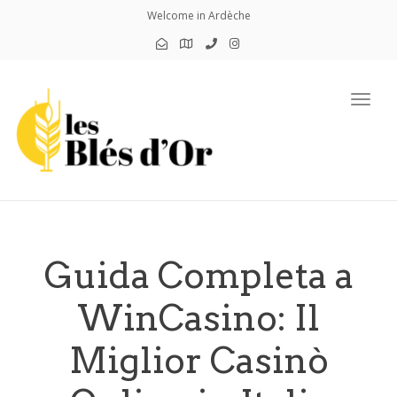
Welcome in Ardèche
Toggl
Guida Completa a
WinCasino: Il
Miglior Casinò