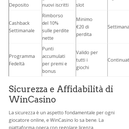
Deposito
nuovi iscritti
slot
Rimborso
Minimo
Cashback
del 10%
€20 di
Settimana
Settimanale
sulle perdite
perdita
nette
Punti
Valido per
Programma
accumulati
tutti i
Continuat
Fedeltà
per premi e
giochi
bonus
Sicurezza e Affidabilità di
WinCasino
La sicurezza è un aspetto fondamentale per ogni
giocatore online, e WinCasino lo sa bene. La
piattaforma opera con regolare licenza