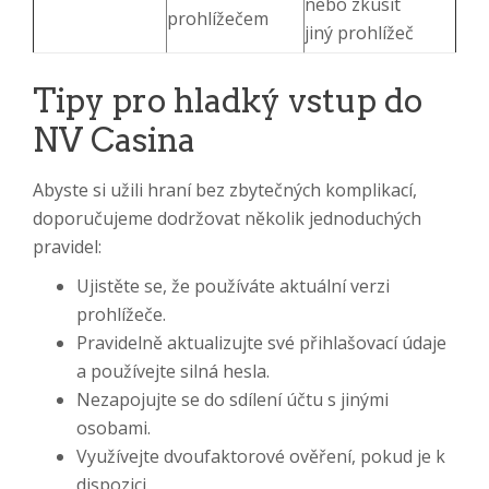
nebo zkusit
prohlížečem
jiný prohlížeč
Tipy pro hladký vstup do
NV Casina
Abyste si užili hraní bez zbytečných komplikací,
doporučujeme dodržovat několik jednoduchých
pravidel:
Ujistěte se, že používáte aktuální verzi
prohlížeče.
Pravidelně aktualizujte své přihlašovací údaje
a používejte silná hesla.
Nezapojujte se do sdílení účtu s jinými
osobami.
Využívejte dvoufaktorové ověření, pokud je k
dispozici.