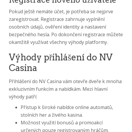
Pokud ještě nemáte účet, je potřeba se nejprve
zaregistrovat. Registrace zahrnuje vyplnění
osobních údajů, ověření identity a nastavení
bezpečného hesla. Po dokončení registrace můžete
okamžitě využívat všechny výhody platformy.
Výhody přihlášení do NV
Casina
Přihlášení do NV Casina vám otevře dveře k mnoha
exkluzivním funkcím a nabídkám. Mezi hlavní
výhody patří:
Přístup k široké nabídce online automatů,
stolních her a živého kasina.
Možnost využití bonusů a promoakcí
určených pouze registrovaným hráčům.