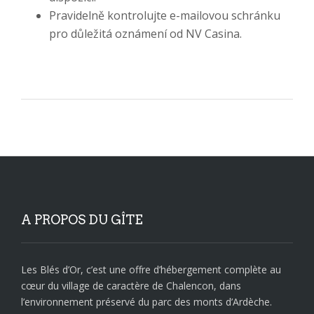
Pravidelně kontrolujte e-mailovou schránku
pro důležitá oznámení od NV Casina.
A PROPOS DU GÎTE
Les Blés d’Or, c’est une offre d’hébergement complète au
cœur du village de caractère de Chalencon, dans
l’environnement préservé du parc des monts d’Ardèche.