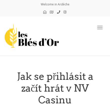
Welcome in Ardèche
Toggl
Jak se přihlásit a
začít hrát v NV
Casinu