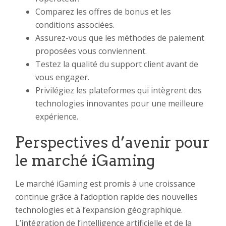
Comparez les offres de bonus et les
conditions associées.
Assurez-vous que les méthodes de paiement
proposées vous conviennent.
Testez la qualité du support client avant de
vous engager.
Privilégiez les plateformes qui intègrent des
technologies innovantes pour une meilleure
expérience.
Perspectives d’avenir pour
le marché iGaming
Le marché iGaming est promis à une croissance
continue grâce à l’adoption rapide des nouvelles
technologies et à l’expansion géographique.
L’intégration de l’intelligence artificielle et de la