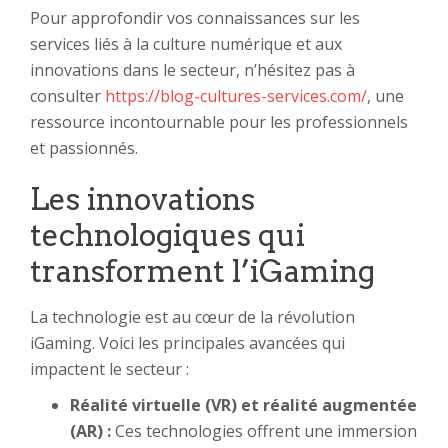
Pour approfondir vos connaissances sur les
services liés à la culture numérique et aux
innovations dans le secteur, n’hésitez pas à
consulter
https://blog-cultures-services.com/
, une
ressource incontournable pour les professionnels
et passionnés.
Les innovations
technologiques qui
transforment l’iGaming
La technologie est au cœur de la révolution
iGaming. Voici les principales avancées qui
impactent le secteur :
Réalité virtuelle (VR) et réalité augmentée
(AR) :
Ces technologies offrent une immersion