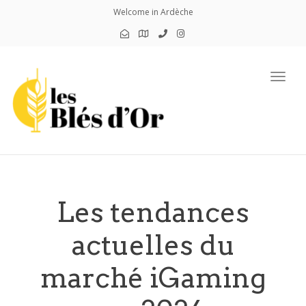
Welcome in Ardèche
Toggl
Les tendances
actuelles du
marché iGaming