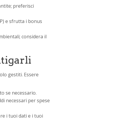
tite; preferisci
P) e sfrutta i bonus
bientali; considera il
tigarli
lo gestiti. Essere
to se necessario.
ldi necessari per spese
 i tuoi dati e i tuoi