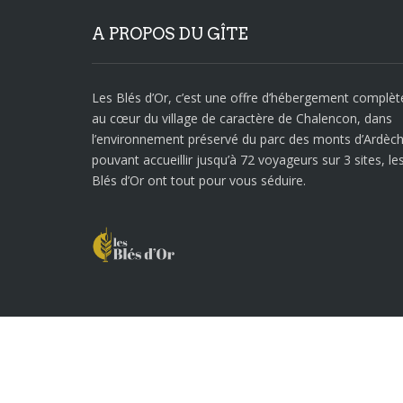
A PROPOS DU GÎTE
Les Blés d’Or, c’est une offre d’hébergement complèt
au cœur du village de caractère de Chalencon, dans
l’environnement préservé du parc des monts d’Ardèch
pouvant accueillir jusqu’à 72 voyageurs sur 3 sites, le
Blés d’Or ont tout pour vous séduire.