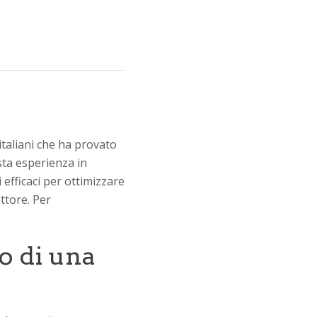
italiani che ha provato
ta esperienza in
efficaci per ottimizzare
ettore. Per
o di una