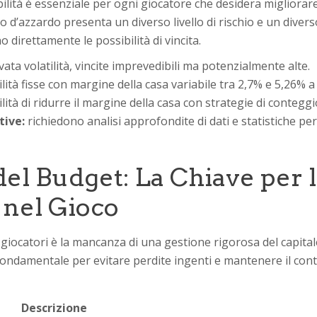
ità è essenziale per ogni giocatore che desidera migliorare
 d’azzardo presenta un diverso livello di rischio e un divers
 direttamente le possibilità di vincita.
vata volatilità, vincite imprevedibili ma potenzialmente alte.
ità fisse con margine della casa variabile tra 2,7% e 5,26% a
lità di ridurre il margine della casa con strategie di conteggi
ive:
richiedono analisi approfondite di dati e statistiche per
el Budget: La Chiave per 
 nel Gioco
giocatori è la mancanza di una gestione rigorosa del capital
 fondamentale per evitare perdite ingenti e mantenere il con
Descrizione