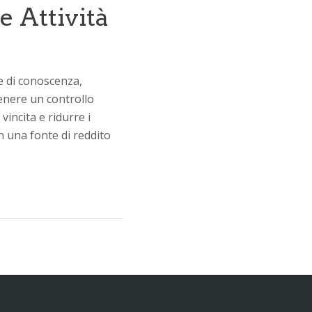
 Attività
e di conoscenza,
tenere un controllo
incita e ridurre i
n una fonte di reddito