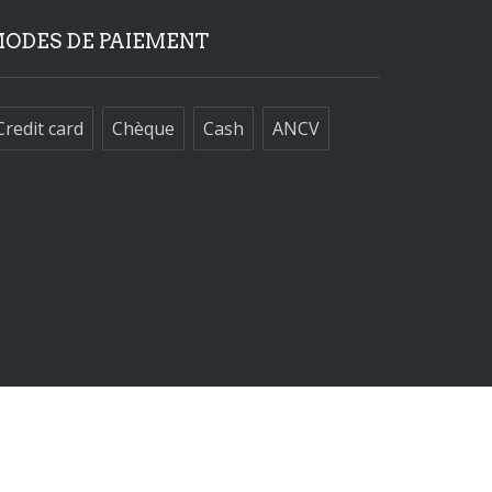
ODES DE PAIEMENT
Credit card
Chèque
Cash
ANCV