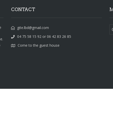
CONTACT
M
e
gite.lbd@gmail.com
04 75 58 15 92 or 06 42 83 26 85
e.
s
Come to the guest house