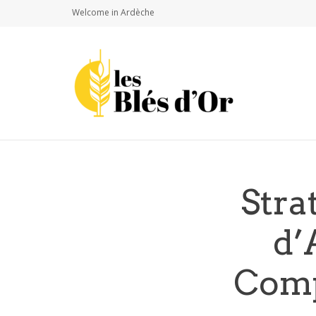
Welcome in Ardèche
Stra
d’
Comp