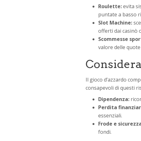
Roulette:
evita si
puntate a basso r
Slot Machine:
sce
offerti dai casinò 
Scommesse sport
valore delle quote 
Consideraz
Il gioco d’azzardo compo
consapevoli di questi r
Dipendenza:
rico
Perdita finanziar
essenziali.
Frode e sicurezza
fondi.