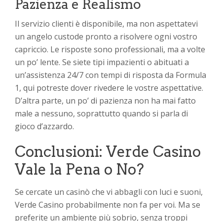
Pazienza e Realismo
Il servizio clienti è disponibile, ma non aspettatevi
un angelo custode pronto a risolvere ogni vostro
capriccio. Le risposte sono professionali, ma a volte
un po’ lente. Se siete tipi impazienti o abituati a
un’assistenza 24/7 con tempi di risposta da Formula
1, qui potreste dover rivedere le vostre aspettative.
D’altra parte, un po’ di pazienza non ha mai fatto
male a nessuno, soprattutto quando si parla di
gioco d’azzardo.
Conclusioni: Verde Casino
Vale la Pena o No?
Se cercate un casinò che vi abbagli con luci e suoni,
Verde Casino probabilmente non fa per voi. Ma se
preferite un ambiente più sobrio, senza troppi