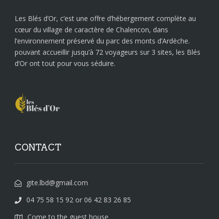
Les Blés d’Or, c’est une offre d’hébergement complète au
cœur du village de caractère de Chalencon, dans
l’environnement préservé du parc des monts d’Ardèche.
pouvant accueillir jusqu’à 72 voyageurs sur 3 sites, les Blés
d’Or ont tout pour vous séduire.
CONTACT
gite.lbd@gmail.com
04 75 58 15 92 or 06 42 83 26 85
Come to the guest house