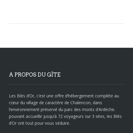
A PROPOS DU GÎTE
Les Blés d’Or, c’est une offre d’hébergement complète au
cœur du village de caractère de Chalencon, dans
l’environnement préservé du parc des monts d’Ardèche.
pouvant accueillir jusqu’à 72 voyageurs sur 3 sites, les Blés
d’Or ont tout pour vous séduire.