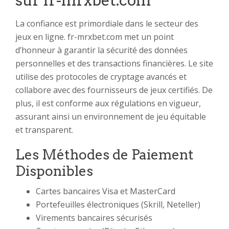
sur fr-mrxbet.com
La confiance est primordiale dans le secteur des
jeux en ligne. fr-mrxbet.com met un point
d’honneur à garantir la sécurité des données
personnelles et des transactions financières. Le site
utilise des protocoles de cryptage avancés et
collabore avec des fournisseurs de jeux certifiés. De
plus, il est conforme aux régulations en vigueur,
assurant ainsi un environnement de jeu équitable
et transparent.
Les Méthodes de Paiement
Disponibles
Cartes bancaires Visa et MasterCard
Portefeuilles électroniques (Skrill, Neteller)
Virements bancaires sécurisés