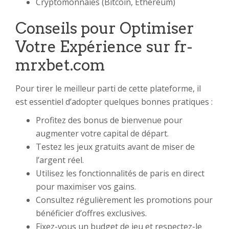
Cryptomonnaies (Bitcoin, Ethereum)
Conseils pour Optimiser
Votre Expérience sur fr-
mrxbet.com
Pour tirer le meilleur parti de cette plateforme, il
est essentiel d’adopter quelques bonnes pratiques :
Profitez des bonus de bienvenue pour
augmenter votre capital de départ.
Testez les jeux gratuits avant de miser de
l’argent réel.
Utilisez les fonctionnalités de paris en direct
pour maximiser vos gains.
Consultez régulièrement les promotions pour
bénéficier d’offres exclusives.
Fixez-vous un budget de jeu et respectez-le