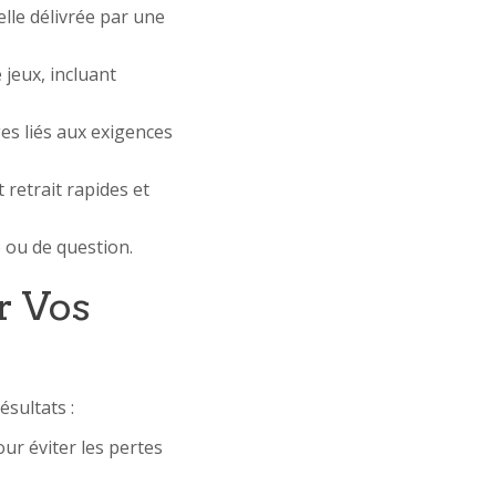
lle délivrée par une
jeux, incluant
es liés aux exigences
 retrait rapides et
e ou de question.
r Vos
ésultats :
ur éviter les pertes