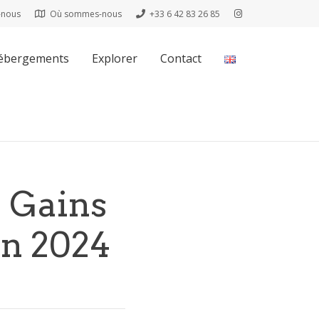
-nous
Où sommes-nous
+33 6 42 83 26 85
ébergements
Explorer
Contact
 Gains
en 2024