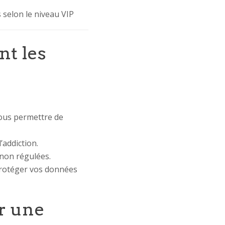
 selon le niveau VIP
nt les
vous permettre de
’addiction.
 non régulées.
 protéger vos données
r une