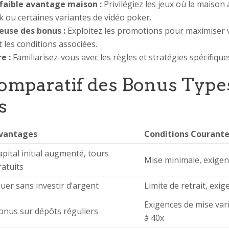
 faible avantage maison :
Privilégiez les jeux où la maison
k ou certaines variantes de vidéo poker.
ieuse des bonus :
Exploitez les promotions pour maximiser vo
 les conditions associées.
e :
Familiarisez-vous avec les règles et stratégies spécifique
omparatif des Bonus Types
s
vantages
Conditions Courant
apital initial augmenté, tours
Mise minimale, exigen
ratuits
ouer sans investir d’argent
Limite de retrait, exi
Exigences de mise var
onus sur dépôts réguliers
à 40x