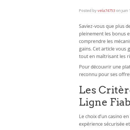
Posted by
vela74753
on
juin
Saviez-vous que plus d
pleinement les bonus e
comprendre les mécanis
gains. Cet article vous 
tout en maîtrisant les r
Pour découvrir une pla
reconnu pour ses offres 
Les Critèr
Ligne Fiab
Le choix d’un casino en
expérience sécurisée et