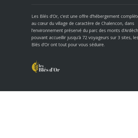
Les Blés d’Or, c’est une offre d’hébergement complèt
au cœur du village de caractère de Chalencon, dans
l’environnement préservé du parc des monts d’Ardèch
pouvant accueillir jusqu’à 72 voyageurs sur 3 sites, le
Blés d’Or ont tout pour vous séduire.