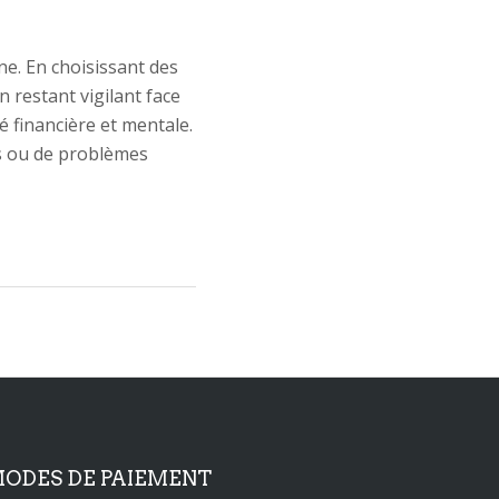
ine. En choisissant des
n restant vigilant face
é financière et mentale.
ss ou de problèmes
ODES DE PAIEMENT