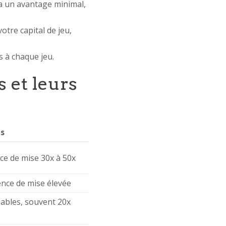
 a un avantage minimal,
tre capital de jeu,
s à chaque jeu.
 et leurs
es
ce de mise 30x à 50x
gence de mise élevée
iables, souvent 20x