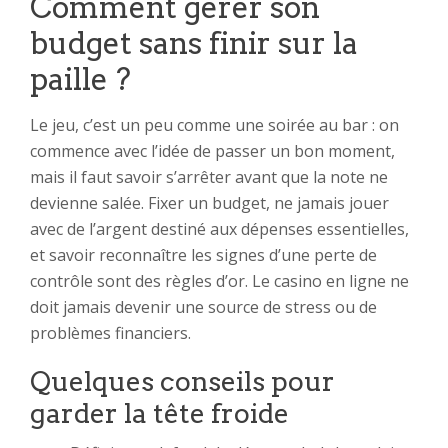
Comment gérer son
budget sans finir sur la
paille ?
Le jeu, c’est un peu comme une soirée au bar : on
commence avec l’idée de passer un bon moment,
mais il faut savoir s’arrêter avant que la note ne
devienne salée. Fixer un budget, ne jamais jouer
avec de l’argent destiné aux dépenses essentielles,
et savoir reconnaître les signes d’une perte de
contrôle sont des règles d’or. Le casino en ligne ne
doit jamais devenir une source de stress ou de
problèmes financiers.
Quelques conseils pour
garder la tête froide