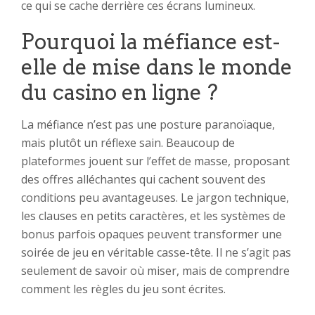
ce qui se cache derrière ces écrans lumineux.
Pourquoi la méfiance est-
elle de mise dans le monde
du casino en ligne ?
La méfiance n’est pas une posture paranoïaque,
mais plutôt un réflexe sain. Beaucoup de
plateformes jouent sur l’effet de masse, proposant
des offres alléchantes qui cachent souvent des
conditions peu avantageuses. Le jargon technique,
les clauses en petits caractères, et les systèmes de
bonus parfois opaques peuvent transformer une
soirée de jeu en véritable casse-tête. Il ne s’agit pas
seulement de savoir où miser, mais de comprendre
comment les règles du jeu sont écrites.