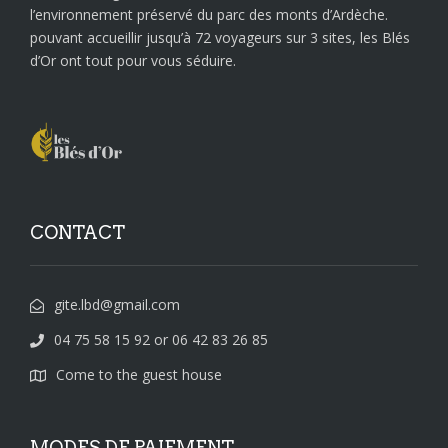
l’environnement préservé du parc des monts d’Ardèche.
pouvant accueillir jusqu’à 72 voyageurs sur 3 sites, les Blés
d’Or ont tout pour vous séduire.
CONTACT
gite.lbd@gmail.com
04 75 58 15 92 or 06 42 83 26 85
Come to the guest house
MODES DE PAIEMENT