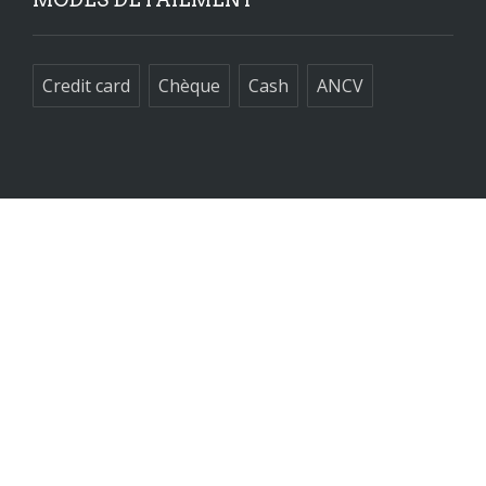
Credit card
Chèque
Cash
ANCV