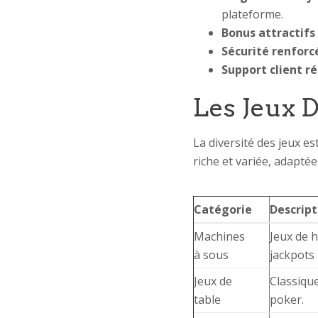
plateforme.
Bonus attractifs 
Sécurité renforcé
Support client ré
Les Jeux 
La diversité des jeux e
riche et variée, adaptée 
Catégorie
Descript
Machines
Jeux de 
à sous
jackpots 
Jeux de
Classique
table
poker.