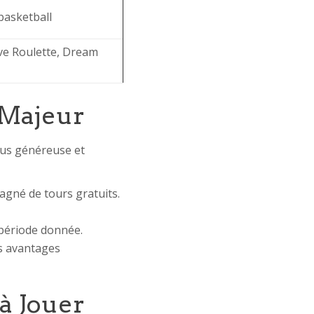
 basketball
ive Roulette, Dream
 Majeur
onus généreuse et
gné de tours gratuits.
période donnée.
s avantages
à Jouer