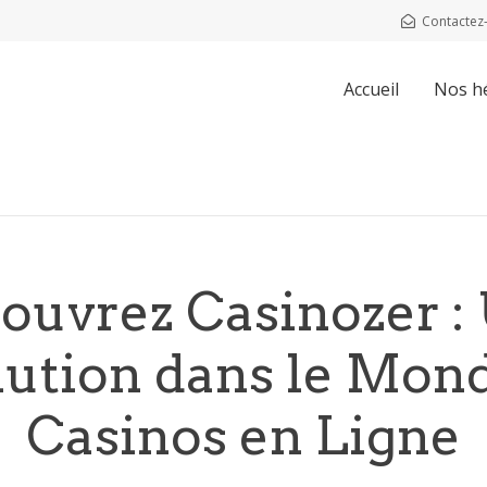
Contactez
Accueil
Nos h
ouvrez Casinozer :
ution dans le Mon
Casinos en Ligne