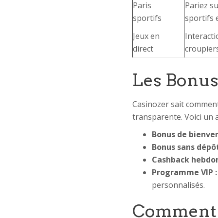
Paris
Pariez s
sportifs
sportifs 
Jeux en
Interacti
direct
croupiers
Les Bonus
Casinozer sait comment 
transparente. Voici un 
Bonus de bienven
Bonus sans dépôt
Cashback hebdom
Programme VIP :
personnalisés.
Comment S