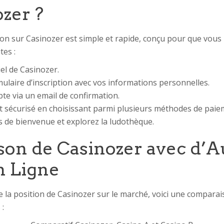
zer ?
ion sur Casinozer est simple et rapide, conçu pour que vou
tes :
ciel de Casinozer.
ulaire d’inscription avec vos informations personnelles.
te via un email de confirmation.
t sécurisé en choisissant parmi plusieurs méthodes de paie
s de bienvenue et explorez la ludothèque.
on de Casinozer avec d’A
n Ligne
la position de Casinozer sur le marché, voici une comparai
 :