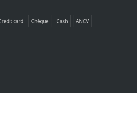
Credit card
Chèque
Cash
ANCV