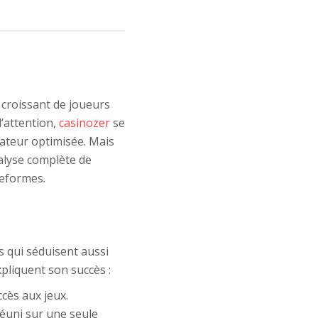
 croissant de joueurs
l’attention,
casinozer
se
sateur optimisée. Mais
nalyse complète de
teformes.
 qui séduisent aussi
xpliquent son succès :
ccès aux jeux.
réuni sur une seule