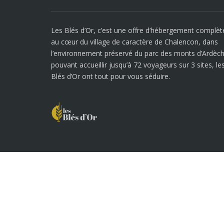
Les Blés d’Or, c’est une offre d’hébergement complèt
au cœur du village de caractère de Chalencon, dans
l’environnement préservé du parc des monts d’Ardèch
pouvant accueillir jusqu’à 72 voyageurs sur 3 sites, le
Blés d’Or ont tout pour vous séduire.