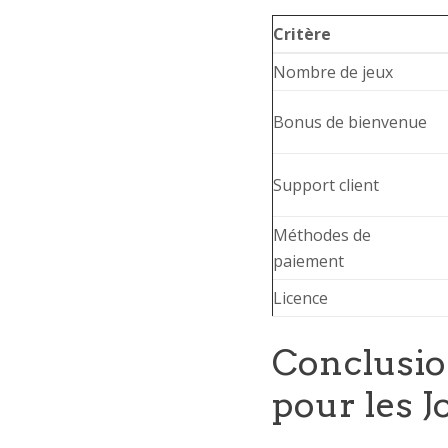
Critère
Nombre de jeux
Bonus de bienvenue
Support client
Méthodes de
paiement
Licence
Conclusion
pour les 