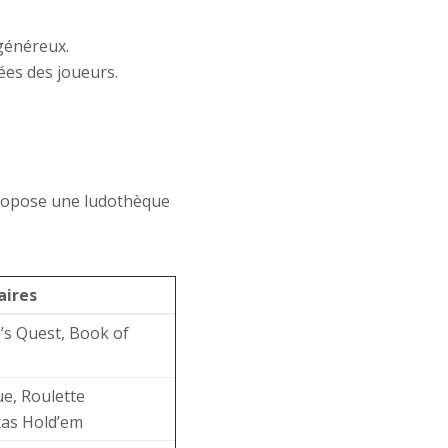
généreux.
es des joueurs.
 propose une ludothèque
aires
’s Quest, Book of
ue, Roulette
as Hold’em