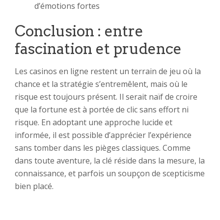
d’émotions fortes
Conclusion : entre
fascination et prudence
Les casinos en ligne restent un terrain de jeu où la
chance et la stratégie s’entremêlent, mais où le
risque est toujours présent. Il serait naïf de croire
que la fortune est à portée de clic sans effort ni
risque. En adoptant une approche lucide et
informée, il est possible d’apprécier l’expérience
sans tomber dans les pièges classiques. Comme
dans toute aventure, la clé réside dans la mesure, la
connaissance, et parfois un soupçon de scepticisme
bien placé.