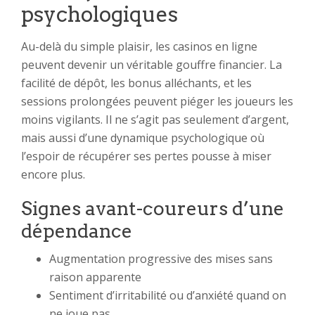
psychologiques
Au-delà du simple plaisir, les casinos en ligne
peuvent devenir un véritable gouffre financier. La
facilité de dépôt, les bonus alléchants, et les
sessions prolongées peuvent piéger les joueurs les
moins vigilants. Il ne s’agit pas seulement d’argent,
mais aussi d’une dynamique psychologique où
l’espoir de récupérer ses pertes pousse à miser
encore plus.
Signes avant-coureurs d’une
dépendance
Augmentation progressive des mises sans
raison apparente
Sentiment d’irritabilité ou d’anxiété quand on
ne joue pas