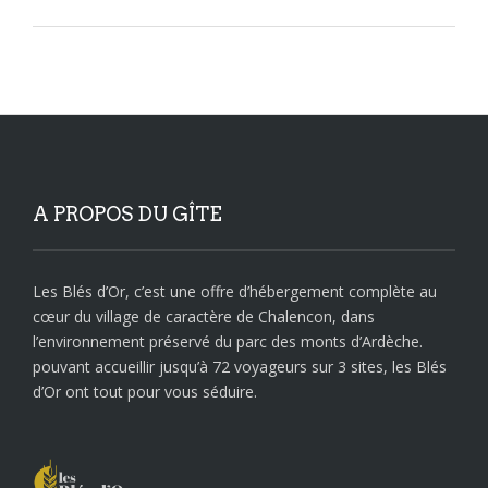
A PROPOS DU GÎTE
Les Blés d’Or, c’est une offre d’hébergement complète au
cœur du village de caractère de Chalencon, dans
l’environnement préservé du parc des monts d’Ardèche.
pouvant accueillir jusqu’à 72 voyageurs sur 3 sites, les Blés
d’Or ont tout pour vous séduire.