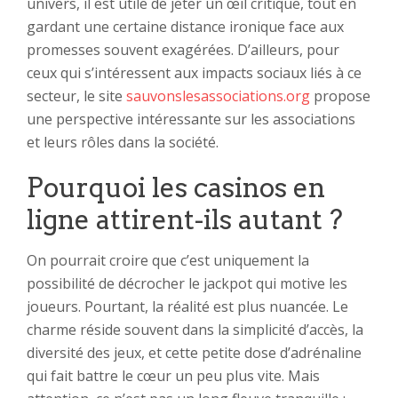
univers, il est utile de jeter un œil critique, tout en
gardant une certaine distance ironique face aux
promesses souvent exagérées. D’ailleurs, pour
ceux qui s’intéressent aux impacts sociaux liés à ce
secteur, le site
sauvonslesassociations.org
propose
une perspective intéressante sur les associations
et leurs rôles dans la société.
Pourquoi les casinos en
ligne attirent-ils autant ?
On pourrait croire que c’est uniquement la
possibilité de décrocher le jackpot qui motive les
joueurs. Pourtant, la réalité est plus nuancée. Le
charme réside souvent dans la simplicité d’accès, la
diversité des jeux, et cette petite dose d’adrénaline
qui fait battre le cœur un peu plus vite. Mais