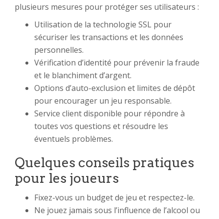
plusieurs mesures pour protéger ses utilisateurs :
Utilisation de la technologie SSL pour
sécuriser les transactions et les données
personnelles.
Vérification d’identité pour prévenir la fraude
et le blanchiment d’argent.
Options d’auto-exclusion et limites de dépôt
pour encourager un jeu responsable.
Service client disponible pour répondre à
toutes vos questions et résoudre les
éventuels problèmes.
Quelques conseils pratiques
pour les joueurs
Fixez-vous un budget de jeu et respectez-le.
Ne jouez jamais sous l’influence de l’alcool ou