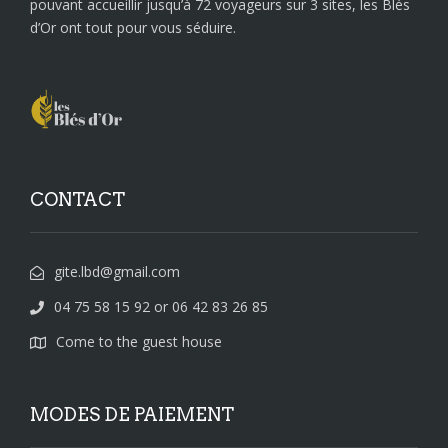
pouvant accueillir jusqu’à 72 voyageurs sur 3 sites, les Blés
d’Or ont tout pour vous séduire.
CONTACT
gite.lbd@gmail.com
04 75 58 15 92 or 06 42 83 26 85
Come to the guest house
MODES DE PAIEMENT