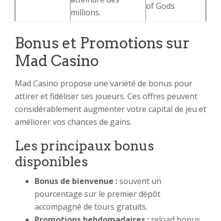
of Gods
millions.
Bonus et Promotions sur
Mad Casino
Mad Casino propose une variété de bonus pour
attirer et fidéliser ses joueurs. Ces offres peuvent
considérablement augmenter votre capital de jeu et
améliorer vos chances de gains.
Les principaux bonus
disponibles
Bonus de bienvenue :
souvent un
pourcentage sur le premier dépôt
accompagné de tours gratuits.
Promotions hebdomadaires :
reload bonus,