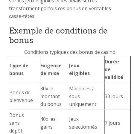
sur les jeux éligibles et les délais serrés
transforment parfois ces bonus en véritables
casse-têtes.
Exemple de conditions de
bonus
Conditions typiques des bonus de casino
Durée
Type de
Exigence
Jeux
de
bonus
de mise
éligibles
validité
30x le
Machines à
Bonus de
montant
sous
30 jours
bienvenue
du bonus
uniquement
Bonus
40x les
Jeux
sans
7 jours
gains
sélectionnés
dépôt