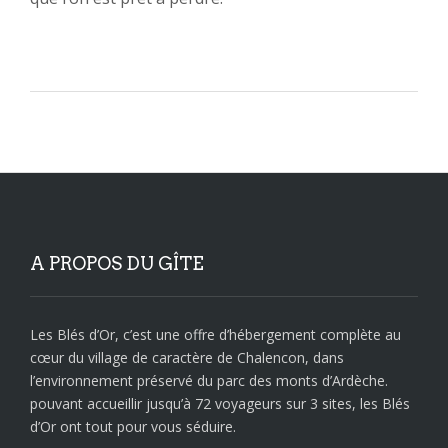
A PROPOS DU GÎTE
Les Blés d’Or, c’est une offre d’hébergement complète au
cœur du village de caractère de Chalencon, dans
l’environnement préservé du parc des monts d’Ardèche.
pouvant accueillir jusqu’à 72 voyageurs sur 3 sites, les Blés
d’Or ont tout pour vous séduire.