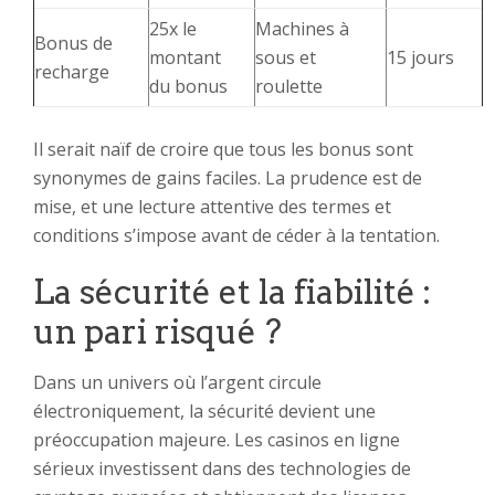
25x le
Machines à
Bonus de
montant
sous et
15 jours
recharge
du bonus
roulette
Il serait naïf de croire que tous les bonus sont
synonymes de gains faciles. La prudence est de
mise, et une lecture attentive des termes et
conditions s’impose avant de céder à la tentation.
La sécurité et la fiabilité :
un pari risqué ?
Dans un univers où l’argent circule
électroniquement, la sécurité devient une
préoccupation majeure. Les casinos en ligne
sérieux investissent dans des technologies de