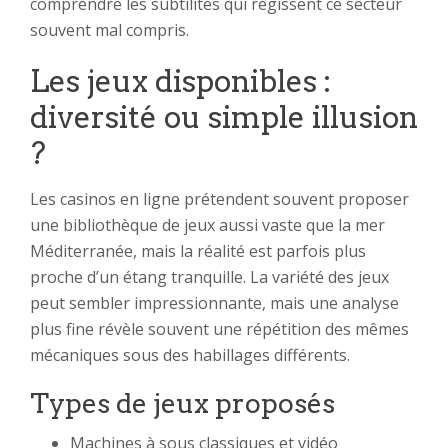
comprendre les subtilités qui régissent ce secteur
souvent mal compris.
Les jeux disponibles :
diversité ou simple illusion
?
Les casinos en ligne prétendent souvent proposer
une bibliothèque de jeux aussi vaste que la mer
Méditerranée, mais la réalité est parfois plus
proche d’un étang tranquille. La variété des jeux
peut sembler impressionnante, mais une analyse
plus fine révèle souvent une répétition des mêmes
mécaniques sous des habillages différents.
Types de jeux proposés
Machines à sous classiques et vidéo