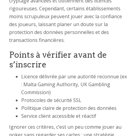
cryptage avancées et obtiennent des licences
rigoureuses. Cependant, certains établissements
moins scrupuleux peuvent jouer avec la confiance
des joueurs, laissant planer un doute sur la
protection des données personnelles et des
transactions financières.
Points à vérifier avant de
s’inscrire
Licence délivrée par une autorité reconnue (ex
: Malta Gaming Authority, UK Gambling
Commission)
Protocoles de sécurité SSL
Politique claire de protection des données
Service client accessible et réactif
Ignorer ces critères, c’est un peu comme jouer au
poker sans regarder ses cartes : une stratégie