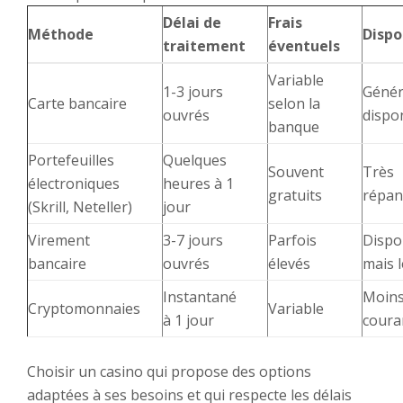
Délai de
Frais
Méthode
Dispo
traitement
éventuels
Variable
1-3 jours
Génér
Carte bancaire
selon la
ouvrés
dispo
banque
Portefeuilles
Quelques
Souvent
Très
électroniques
heures à 1
gratuits
répan
(Skrill, Neteller)
jour
Virement
3-7 jours
Parfois
Dispo
bancaire
ouvrés
élevés
mais 
Instantané
Moin
Cryptomonnaies
Variable
à 1 jour
coura
Choisir un casino qui propose des options
adaptées à ses besoins et qui respecte les délais