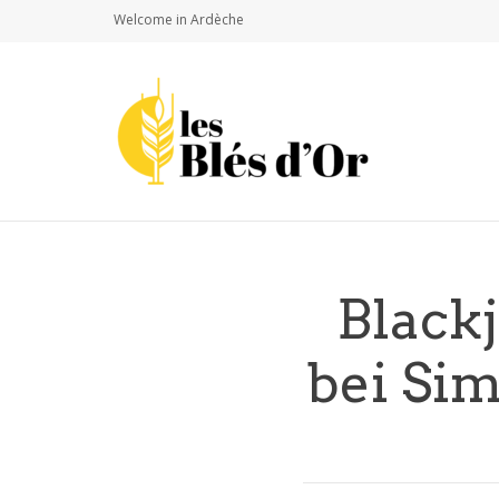
Welcome in Ardèche
Black
bei Sim