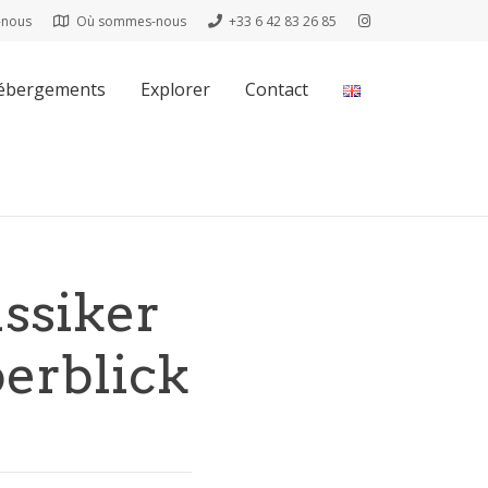
-nous
Où sommes-nous
+33 6 42 83 26 85
ébergements
Explorer
Contact
ssiker
berblick