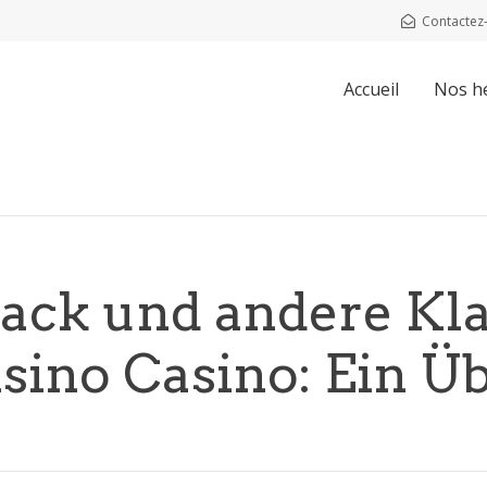
Contactez
Accueil
Nos h
jack und andere Kla
sino Casino: Ein Ü