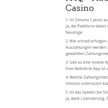
Casino
1. Ist Simsino Casino a
Ja, die Plattform bietet
Neulinge.
2. Wie schnell erfolge
Auszahlungen werden zü
gewählten Zahlungsme
3. Gibt es eine mobile
Eine dedizierte App ist 
4. Welche Zahlungsme
Simsino unterstützt kl
5. Ist das Spielen bei S
Ja, dank Lizenzierung, 