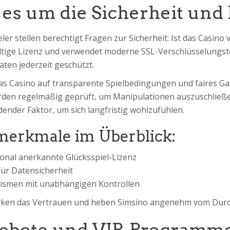
 es um die Sicherheit und 
eler stellen berechtigt Fragen zur Sicherheit: Ist das Casin
ültige Lizenz und verwendet moderne SSL-Verschlüsselungst
ten jederzeit geschützt.
as Casino auf transparente Spielbedingungen und faires Ga
den regelmäßig geprüft, um Manipulationen auszuschließen. 
ender Faktor, um sich langfristig wohlzufühlen.
merkmale im Überblick:
ional anerkannte Glücksspiel-Lizenz
ür Datensicherheit
nismen mit unabhängigen Kontrollen
en das Vertrauen und heben Simsino angenehm vom Durch
ebote und VIP-Programme