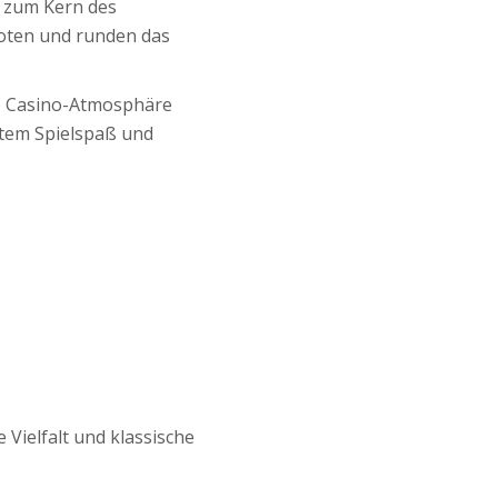
n zum Kern des
boten und runden das
he Casino-Atmosphäre
rtem Spielspaß und
 Vielfalt und klassische