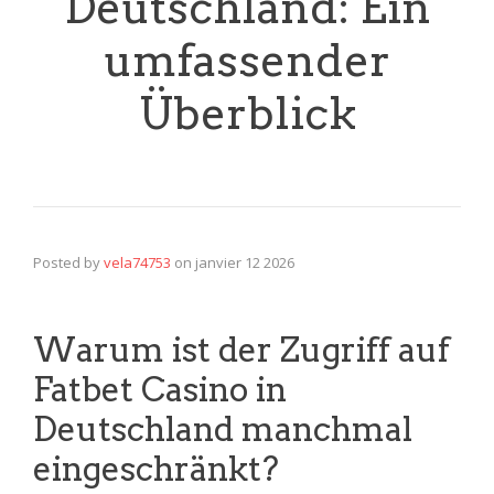
Deutschland: Ein
umfassender
Überblick
Posted by
vela74753
on
janvier 12 2026
Warum ist der Zugriff auf
Fatbet Casino in
Deutschland manchmal
eingeschränkt?