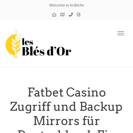
Welcome in Ardèche
Toggl
Fatbet Casino
Zugriff und Backup
Mirrors für