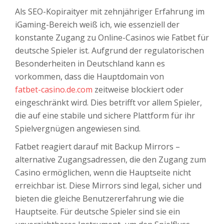
Als SEO-Kopiraityer mit zehnjähriger Erfahrung im
iGaming-Bereich weiß ich, wie essenziell der
konstante Zugang zu Online-Casinos wie Fatbet für
deutsche Spieler ist. Aufgrund der regulatorischen
Besonderheiten in Deutschland kann es
vorkommen, dass die Hauptdomain von
fatbet-casino.de.com
zeitweise blockiert oder
eingeschränkt wird. Dies betrifft vor allem Spieler,
die auf eine stabile und sichere Plattform für ihr
Spielvergnügen angewiesen sind.
Fatbet reagiert darauf mit Backup Mirrors –
alternative Zugangsadressen, die den Zugang zum
Casino ermöglichen, wenn die Hauptseite nicht
erreichbar ist. Diese Mirrors sind legal, sicher und
bieten die gleiche Benutzererfahrung wie die
Hauptseite. Für deutsche Spieler sind sie ein