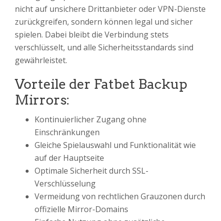
nicht auf unsichere Drittanbieter oder VPN-Dienste
zurückgreifen, sondern können legal und sicher
spielen. Dabei bleibt die Verbindung stets
verschlüsselt, und alle Sicherheitsstandards sind
gewährleistet.
Vorteile der Fatbet Backup
Mirrors:
Kontinuierlicher Zugang ohne
Einschränkungen
Gleiche Spielauswahl und Funktionalität wie
auf der Hauptseite
Optimale Sicherheit durch SSL-
Verschlüsselung
Vermeidung von rechtlichen Grauzonen durch
offizielle Mirror-Domains