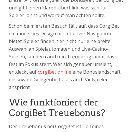
Dieser Artikel analysiert die Bonuswelt bei CorgiBet
und gibt einen klaren Überblick, was sich für
Spieler lohnt und worauf man achten sollte.
Schon beim ersten Besuch fällt auf, dass CorgiBet
ein modernes Design mit intuitiver Navigation
bietet. Spieler finden hier nicht nur eine breite
Auswahl an Spielautomaten und Live-Casino-
Spielen, sondern auch ein Treueprogramm, das
fest im Fokus steht. Wer sich genauer umsieht,
entdeckt auf
corgibet online
eine Bonuslandschaft,
die sowohl Gelegenheits- als auch Vielspieler
anspricht.
Wie funktioniert der
CorgiBet Treuebonus?
Der Treuebonus bei CorgiBet ist Teil eines