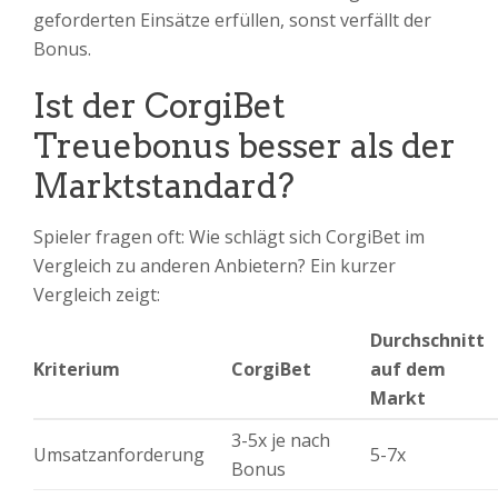
geforderten Einsätze erfüllen, sonst verfällt der
Bonus.
Ist der CorgiBet
Treuebonus besser als der
Marktstandard?
Spieler fragen oft: Wie schlägt sich CorgiBet im
Vergleich zu anderen Anbietern? Ein kurzer
Vergleich zeigt:
Durchschnitt
Kriterium
CorgiBet
auf dem
Markt
3-5x je nach
Umsatzanforderung
5-7x
Bonus