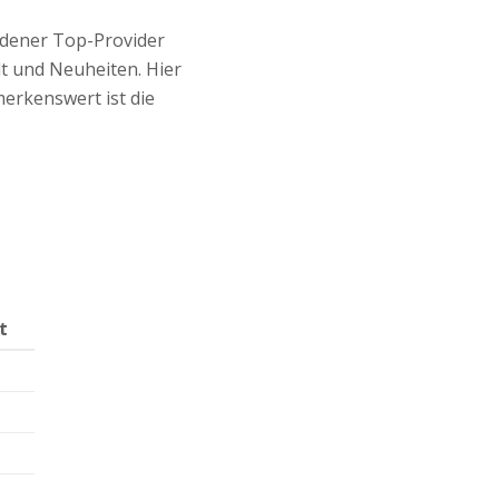
edener Top-Provider
alt und Neuheiten. Hier
merkenswert ist die
t