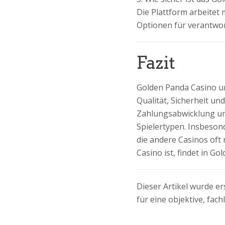
Die Plattform arbeitet
Optionen für verantwor
Fazit
Golden Panda Casino u
Qualität, Sicherheit u
Zahlungsabwicklung un
Spielertypen. Insbeso
die andere Casinos oft
Casino ist, findet in G
Dieser Artikel wurde er
für eine objektive, fac