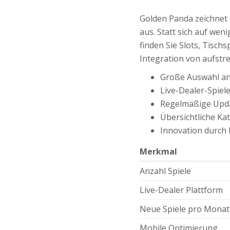
Golden Panda zeichnet
aus. Statt sich auf weni
finden Sie Slots, Tisch
Integration von aufstre
Große Auswahl an 
Live-Dealer-Spie
Regelmäßige Updat
Übersichtliche Kat
Innovation durch 
Merkmal
Anzahl Spiele
Live-Dealer Plattform
Neue Spiele pro Monat
Mobile Optimierung