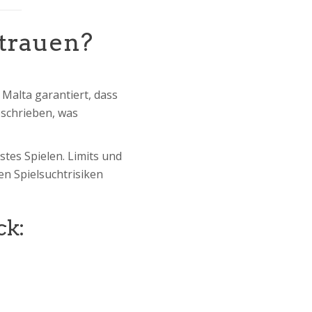
rtrauen?
s Malta garantiert, dass
eschrieben, was
tes Spielen. Limits und
n Spielsuchtrisiken
ck: