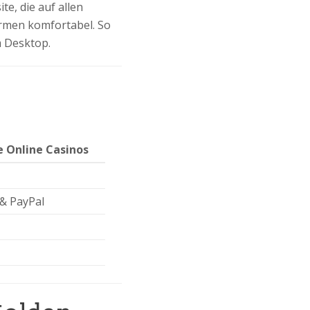
e, die auf allen
hirmen komfortabel. So
m Desktop.
e Online Casinos
 & PayPal