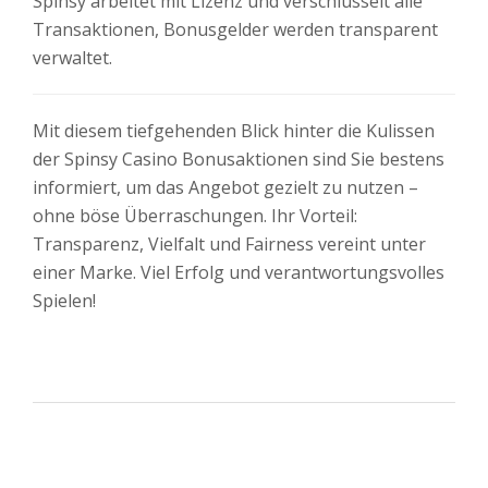
Spinsy arbeitet mit Lizenz und verschlüsselt alle
Transaktionen, Bonusgelder werden transparent
verwaltet.
Mit diesem tiefgehenden Blick hinter die Kulissen
der Spinsy Casino Bonusaktionen sind Sie bestens
informiert, um das Angebot gezielt zu nutzen –
ohne böse Überraschungen. Ihr Vorteil:
Transparenz, Vielfalt und Fairness vereint unter
einer Marke. Viel Erfolg und verantwortungsvolles
Spielen!