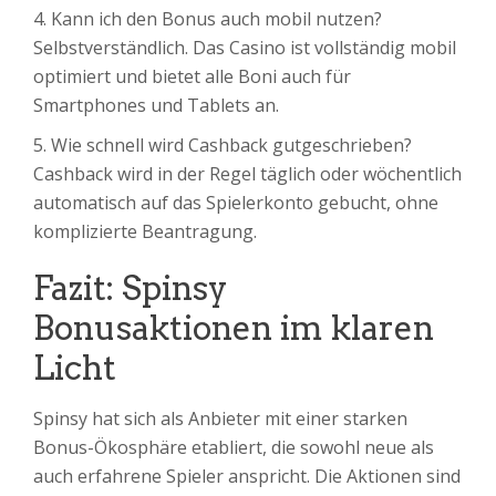
4. Kann ich den Bonus auch mobil nutzen?
Selbstverständlich. Das Casino ist vollständig mobil
optimiert und bietet alle Boni auch für
Smartphones und Tablets an.
5. Wie schnell wird Cashback gutgeschrieben?
Cashback wird in der Regel täglich oder wöchentlich
automatisch auf das Spielerkonto gebucht, ohne
komplizierte Beantragung.
Fazit: Spinsy
Bonusaktionen im klaren
Licht
Spinsy hat sich als Anbieter mit einer starken
Bonus-Ökosphäre etabliert, die sowohl neue als
auch erfahrene Spieler anspricht. Die Aktionen sind