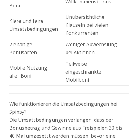
Willkommensbonus
Boni
Unübersichtliche
Klare und faire
Klauseln bei vielen
Umsatzbedingungen
Konkurrenten
Vielfältige
Weniger Abwechslung
Bonusarten
bei Aktionen
Teilweise
Mobile Nutzung
eingeschränkte
aller Boni
Mobilboni
Wie funktionieren die Umsatzbedingungen bei
Spinsy?
Die Umsatzbedingungen verlangen, dass der
Bonusbetrag und Gewinne aus Freispielen 30 bis
40 Mal umgesetzt werden müssen, bevor eine