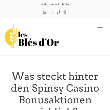
Welcome in Ardèche
Toggl
Was steckt hinter
den Spinsy Casino
Bonusaktionen