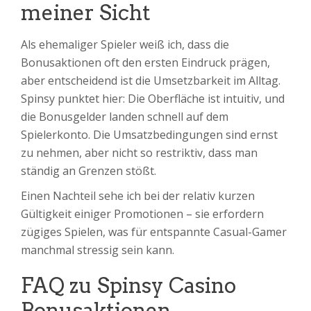
meiner Sicht
Als ehemaliger Spieler weiß ich, dass die
Bonusaktionen oft den ersten Eindruck prägen,
aber entscheidend ist die Umsetzbarkeit im Alltag.
Spinsy punktet hier: Die Oberfläche ist intuitiv, und
die Bonusgelder landen schnell auf dem
Spielerkonto. Die Umsatzbedingungen sind ernst
zu nehmen, aber nicht so restriktiv, dass man
ständig an Grenzen stößt.
Einen Nachteil sehe ich bei der relativ kurzen
Gültigkeit einiger Promotionen – sie erfordern
zügiges Spielen, was für entspannte Casual-Gamer
manchmal stressig sein kann.
FAQ zu Spinsy Casino
Bonusaktionen