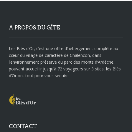
A PROPOS DU GÎTE
Les Blés d’Or, c’est une offre d’hébergement complète au
cœur du village de caractère de Chalencon, dans
l’environnement préservé du parc des monts d’Ardèche.
pouvant accueillir jusqu’à 72 voyageurs sur 3 sites, les Blés
d’Or ont tout pour vous séduire.
CONTACT