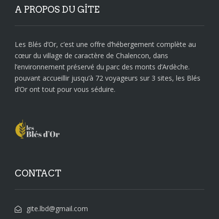
A PROPOS DU GÎTE
Les Blés d’Or, c’est une offre d’hébergement complète au
cœur du village de caractère de Chalencon, dans
l’environnement préservé du parc des monts d’Ardèche.
pouvant accueillir jusqu’à 72 voyageurs sur 3 sites, les Blés
d’Or ont tout pour vous séduire.
CONTACT
gite.lbd@gmail.com