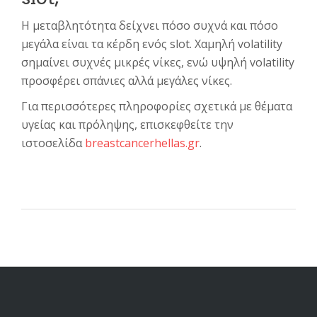
Η μεταβλητότητα δείχνει πόσο συχνά και πόσο
μεγάλα είναι τα κέρδη ενός slot. Χαμηλή volatility
σημαίνει συχνές μικρές νίκες, ενώ υψηλή volatility
προσφέρει σπάνιες αλλά μεγάλες νίκες.
Για περισσότερες πληροφορίες σχετικά με θέματα
υγείας και πρόληψης, επισκεφθείτε την
ιστοσελίδα
breastcancerhellas.gr
.