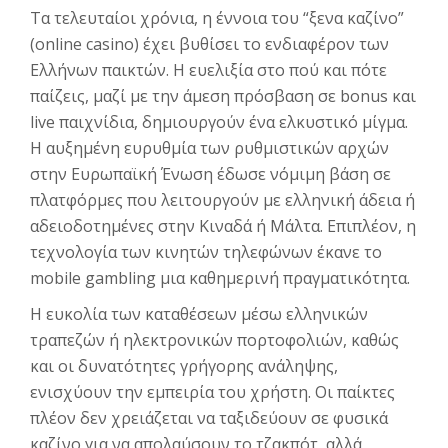
Τα τελευταίοι χρόνια, η έννοια του “ξενα καζίνο”
(online casino) έχει βυθίσει το ενδιαφέρον των
Ελλήνων παικτών. Η ευελιξία στο πού και πότε
παίζεις, μαζί με την άμεση πρόσβαση σε bonus και
live παιχνίδια, δημιουργούν ένα ελκυστικό μίγμα.
Η αυξημένη ευρυθμία των ρυθμιστικών αρχών
στην Ευρωπαϊκή Ένωση έδωσε νόμιμη βάση σε
πλατφόρμες που λειτουργούν με ελληνική άδεια ή
αδειοδοτημένες στην Κιναδά ή Μάλτα. Επιπλέον, η
τεχνολογία των κινητών τηλεφώνων έκανε το
mobile gambling μια καθημερινή πραγματικότητα.
Η ευκολία των καταθέσεων μέσω ελληνικών
τραπεζών ή ηλεκτρονικών πορτοφολιών, καθώς
και οι δυνατότητες γρήγορης ανάληψης,
ενισχύουν την εμπειρία του χρήστη. Οι παίκτες
πλέον δεν χρειάζεται να ταξιδεύουν σε φυσικά
καζίνο για να απολαύσουν το τζακπότ, αλλά