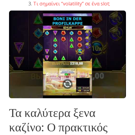
Τι σημαίνει “volatility” σε ένα slot;
Τα καλύτερα ξενα
καζίνο: Ο πρακτικός