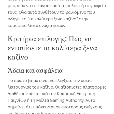
μπορούν να το κάνουν από το σαλόνι ή το γραφείο
τους. Όλα αυτά συνθέτουν το φαινόμενο που
οδηγεί το “τα καλύτερα ξενα καζίνο” στην
κορυφαία λίστα αναζητήσεων.
Κριτήρια επιλογής: Πώς να
εντοπίσετε τα καλύτερα ξενα
καζίνο
Άδεια και ασφάλεια
Το πρώτο βήμα είναι να ελέγξετε την άδεια
λειτουργίας του καζίνο. Οι αξιόπιστες πλατφόρμες
διαθέτουν άδεια από την Κυπριακή Επιτροπή
Παιγνίων ή τη Μάλτα Gaming Authority. Αυτό
σημαίνει ότι υπόκεινται σε αυστηρούς ελέγχους
για δίκαια παιχνίδια και προστασία των