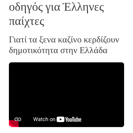
οδηγός για Έλληνες
παίχτες
Γιατί τα ξενα καζίνο κερδίζουν
δημοτικότητα στην Ελλάδα