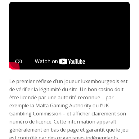
Le premier réflexe d’un joueur luxembourgeois est
de vérifier la légitimité du site. Un bon casino doit
être licencié par une autorité reconnue – par
exemple la Malta Gaming Authority ou l’UK
Gambling Commission – et afficher clairement son
numéro de licence. Cette information apparaît
généralement en bas de page et garantit que le jeu
est contrôlé par des organismes indépendants.