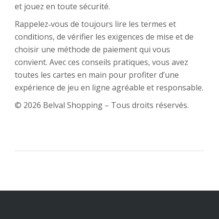
et jouez en toute sécurité.
Rappelez‑vous de toujours lire les termes et
conditions, de vérifier les exigences de mise et de
choisir une méthode de paiement qui vous
convient. Avec ces conseils pratiques, vous avez
toutes les cartes en main pour profiter d’une
expérience de jeu en ligne agréable et responsable.
© 2026 Belval Shopping – Tous droits réservés.