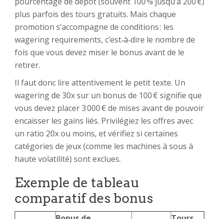
pourcentage de dépôt (souvent 100 % jusqu’à 200 €)
plus parfois des tours gratuits. Mais chaque
promotion s’accompagne de conditions : les
wagering requirements, c’est‑à‑dire le nombre de
fois que vous devez miser le bonus avant de le
retirer.
Il faut donc lire attentivement le petit texte. Un
wagering de 30x sur un bonus de 100 € signifie que
vous devez placer 3 000 € de mises avant de pouvoir
encaisser les gains liés. Privilégiez les offres avec
un ratio 20x ou moins, et vérifiez si certaines
catégories de jeux (comme les machines à sous à
haute volatilité) sont exclues.
Exemple de tableau
comparatif des bonus
Bonus de
Tours