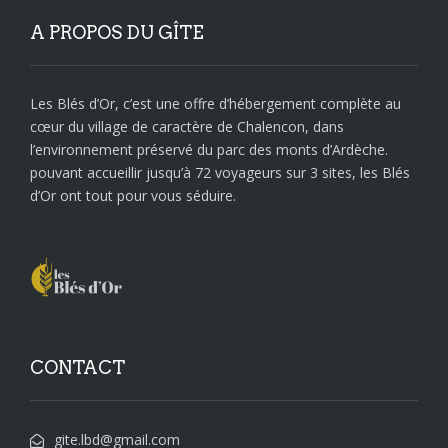
A PROPOS DU GÎTE
Les Blés d’Or, c’est une offre d’hébergement complète au
cœur du village de caractère de Chalencon, dans
l’environnement préservé du parc des monts d’Ardèche.
pouvant accueillir jusqu’à 72 voyageurs sur 3 sites, les Blés
d’Or ont tout pour vous séduire.
CONTACT
gite.lbd@gmail.com