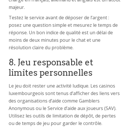
majeur.
Testez le service avant de déposer de l’argent :
posez une question simple et mesurez le temps de
réponse. Un bon indice de qualité est un délai de
moins de deux minutes pour le chat et une
résolution claire du problème.
8. Jeu responsable et
limites personnelles
Le jeu doit rester une activité ludique. Les casinos
luxembourgeois sont tenus d’afficher des liens vers
des organisations d’aide comme Gamblers
Anonymous ou le Service d’aide aux joueurs (SAV).
Utilisez les outils de limitation de dépôt, de pertes
ou de temps de jeu pour garder le contrôle.