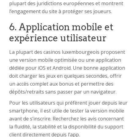
plupart des juridictions européennes et montrent
l’engagement du site à protéger ses joueurs.
6. Application mobile et
expérience utilisateur
La plupart des casinos luxembourgeois proposent
une version mobile optimisée ou une application
dédiée pour iOS et Android. Une bonne application
doit charger les jeux en quelques secondes, offrir
un accès complet aux bonus et permettre des
dépôts/retraits sans passer par un navigateur.
Pour les utilisateurs qui préfèrent jouer depuis leur
smartphone, il est utile de tester la version mobile
avant de s’inscrire. Recherchez les avis concernant
la fluidité, la stabilité et la disponibilité du support
client directement depuis l’app.