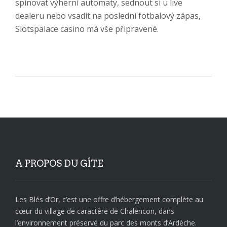
spinovat výherní automaty, sednout si u live
dealeru nebo vsadit na poslední fotbalový zápas,
Slotspalace casino má vše připravené.
A PROPOS DU GÎTE
Les Blés d’Or, c’est une offre d’hébergement complète au
cœur du village de caractère de Chalencon, dans
l’environnement préservé du parc des monts d’Ardèche.