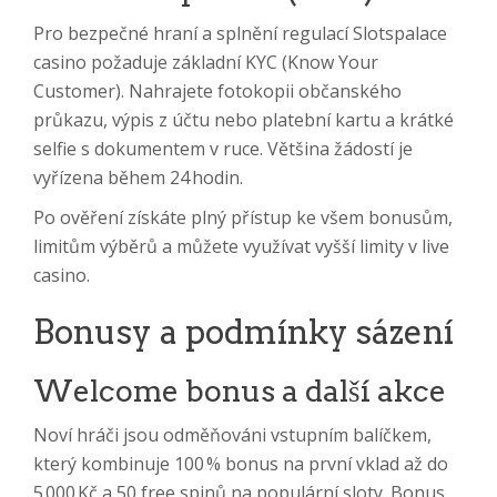
Pro bezpečné hraní a splnění regulací Slotspalace
casino požaduje základní KYC (Know Your
Customer). Nahrajete fotokopii občanského
průkazu, výpis z účtu nebo platební kartu a krátké
selfie s dokumentem v ruce. Většina žádostí je
vyřízena během 24 hodin.
Po ověření získáte plný přístup ke všem bonusům,
limitům výběrů a můžete využívat vyšší limity v live
casino.
Bonusy a podmínky sázení
Welcome bonus a další akce
Noví hráči jsou odměňováni vstupním balíčkem,
který kombinuje 100 % bonus na první vklad až do
5 000 Kč a 50 free spinů na populární sloty. Bonus