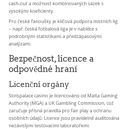
cash‑out a možnost kombinovaných sázek s
vysokými koeficienty.
Pro české fanoušky je klíčová podpora místních lig
– např. česká fotbalová liga je v nabídce s
podrobnými statistikami a předzápasovými
analýzami.
Bezpečnost, licence a
odpovědné hraní
Licenční orgány
Slotspalace casino je licencováno od Malta Gaming
Authority (MGA) a UK Gambling Commission, což
zaručuje přísná pravidla pro fair play a ochranu
osobních údajů. Licence jsou pravidelně auditována
nezávislými testovacími laboratořemi.