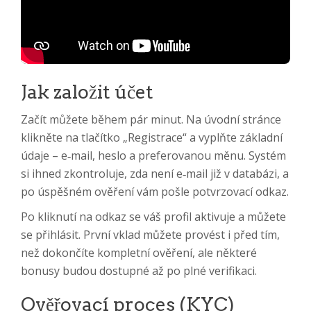
Jak založit účet
Začít můžete během pár minut. Na úvodní stránce
klikněte na tlačítko „Registrace“ a vyplňte základní
údaje – e‑mail, heslo a preferovanou měnu. Systém
si ihned zkontroluje, zda není e‑mail již v databázi, a
po úspěšném ověření vám pošle potvrzovací odkaz.
Po kliknutí na odkaz se váš profil aktivuje a můžete
se přihlásit. První vklad můžete provést i před tím,
než dokončíte kompletní ověření, ale některé
bonusy budou dostupné až po plné verifikaci.
Ověřovací proces (KYC)