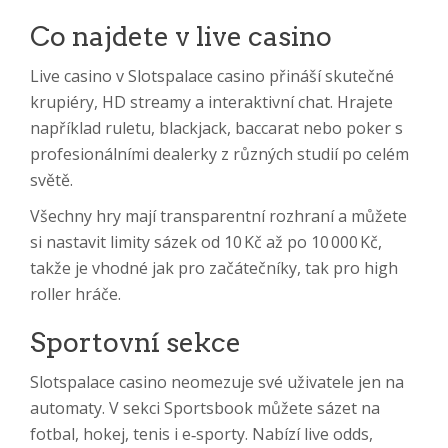
Co najdete v live casino
Live casino v Slotspalace casino přináší skutečné
krupiéry, HD streamy a interaktivní chat. Hrajete
například ruletu, blackjack, baccarat nebo poker s
profesionálními dealerky z různých studií po celém
světě.
Všechny hry mají transparentní rozhraní a můžete
si nastavit limity sázek od 10 Kč až po 10 000 Kč,
takže je vhodné jak pro začátečníky, tak pro high
roller hráče.
Sportovní sekce
Slotspalace casino neomezuje své uživatele jen na
automaty. V sekci Sportsbook můžete sázet na
fotbal, hokej, tenis i e‑sporty. Nabízí live odds,