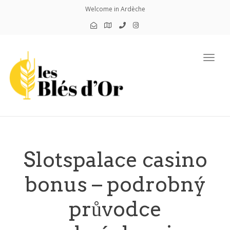
Welcome in Ardèche
Toggl
Slotspalace casino
bonus – podrobný
průvodce