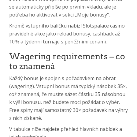
se automaticky připíše po prvním vkladu, ale je
potřeba ho aktivovat v sekci „Moje bonusy“.
Kromě vstupního balíčku nabízí Slotspalace casino
pravidelné akce jako reload bonusy, cashback až
10 % a týdenní turnaje s peněžními cenami.
Wagering requirements – co
to znamená
Každý bonus je spojen s požadavkem na obrat
(wagering). Vstupní bonus má typický násobek 35×,
což znamená, že musíte sázet částku 35‑násobnou
k výši bonusu, než budete moci požádat o výběr.
Free spiny mají samostatný 30× požadavek na výhry
z nich získané.
V tabulce níže najdete přehled hlavních nabídek a
jejich podmínek: