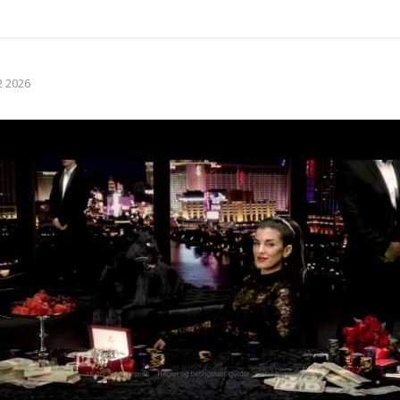
2 2026