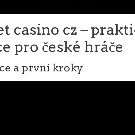
t casino cz – prakt
e pro české hráče
ace a první kroky