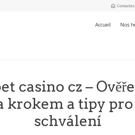
Contactez
Accueil
Nos h
et casino cz – Ověře
a krokem a tipy pro
schválení