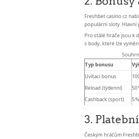
2. Bonusy
Freshbet casino cz nabí
populární sloty. Hlavn
Pro stálé hráče jsou k 
s body, které lze vyměn
Souhrn
Typ bonusu
Vý
Uvítací bonus
100
Reload (týdenní)
50 
Cashback (sport)
5 
3. Platebn
Českým hráčům Freshbet