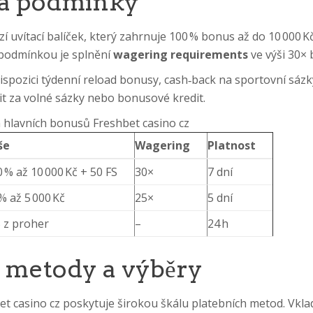
 a podmínky
zí uvítací balíček, který zahrnuje 100 % bonus až do 10 000 K
í podmínkou je splnění
wagering requirements
ve výši 30×
dispozici týdenní reload bonusy, cash‑back na sportovní sáz
it za volné sázky nebo bonusové kredit.
 hlavních bonusů Freshbet casino cz
še
Wagering
Platnost
 % až 10 000 Kč + 50 FS
30×
7 dní
% až 5 000 Kč
25×
5 dní
% z proher
–
24 h
í metody a výběry
 casino cz poskytuje širokou škálu platebních metod. Vkl