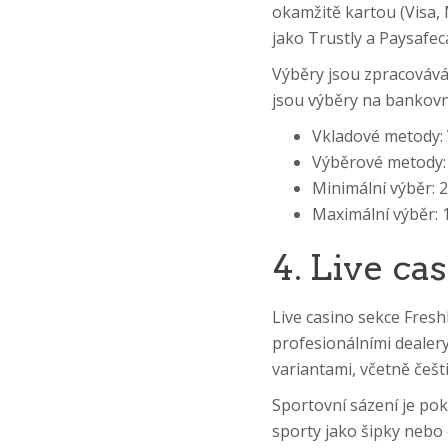
okamžitě kartou (Visa
jako Trustly a Paysafec
Výběry jsou zpracovává
jsou výběry na bankovn
Vkladové metody: 
Výběrové metody: 
Minimální výběr: 
Maximální výběr: 1
4. Live ca
Live casino sekce Fresh
profesionálními dealery
variantami, včetně češti
Sportovní sázení je pok
sporty jako šipky nebo