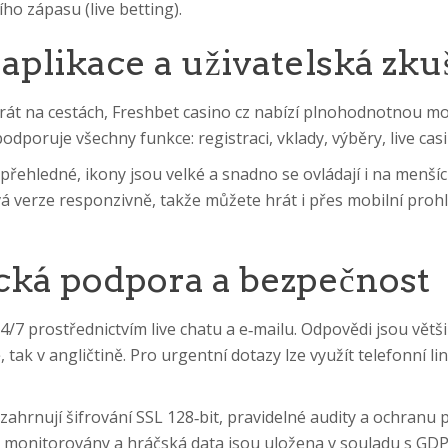
ho zápasu (live betting).
 aplikace a uživatelská zk
 hrát na cestách, Freshbet casino cz nabízí plnohodnotnou mob
podporuje všechny funkce: registraci, vklady, výběry, live cas
 přehledné, ikony jsou velké a snadno se ovládají i na menš
á verze responzivně, takže můžete hrát i přes mobilní prohl
ická podpora a bezpečnost
24/7 prostřednictvím live chatu a e‑mailu. Odpovědi jsou vě
ě, tak v angličtině. Pro urgentní dotazy lze využít telefonní l
ahrnují šifrování SSL 128‑bit, pravidelné audity a ochranu
 monitorovány a hráčská data jsou uložena v souladu s GDP