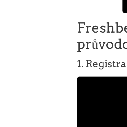
Freshbe
průvodc
1. Registr