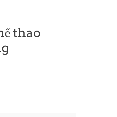
hể thao
ng