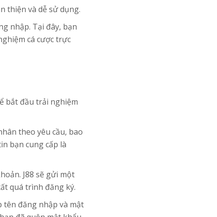
ân thiện và dễ sử dụng.
ng nhập. Tại đây, bạn
nghiệm cá cược trực
Để bắt đầu trải nghiệm
 nhân theo yêu cầu, bao
in bạn cung cấp là
khoản. J88 sẽ gửi một
tất quá trình đăng ký.
ập tên đăng nhập và mật