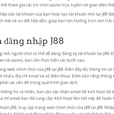
thể tham gia các trò chơi casino trực tuyến với giao diện th
hập vào tài khoản của bạn hoặc tạo tài khoản mới tại j88 đă
ến mãi và ưu đãi hấp dẫn, giúp bạn tận hưởng trọn vẹn trải 
à đăng nhập J88
g mở, người chơi có thể dễ dàng đăng ký tài khoản tại J88. 
hao và casino, bạn cần thực hiện các bước sau:
ang web chính thức của J88 tại j88. Điền đầy đủ thông tin cá
 khẩu, địa chỉ email và số điện thoại. Đảm bảo rằng thông t
phải các vấn đề trong quá trình giao dịch.
thông tin cá nhân, bạn cần xác nhận email để kích hoạt tài 
ịa chỉ email bạn đã cung cấp. Kích hoạt liên kết này để hoàn 
hoản J88, truy cập trang web chính thức của J88 tại j88. Nh