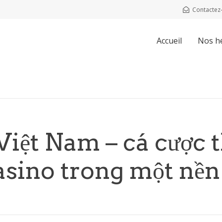
Contactez
Accueil
Nos h
 Việt Nam – cá cược 
asino trong một nền