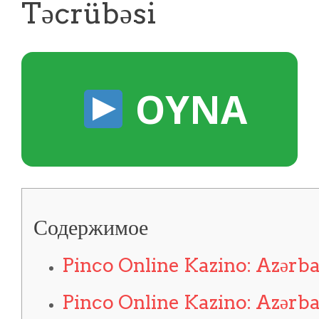
Təcrübəsi
OYNA
Содержимое
Pinco Online Kazino: Azərb
Pinco Online Kazino: Azərba