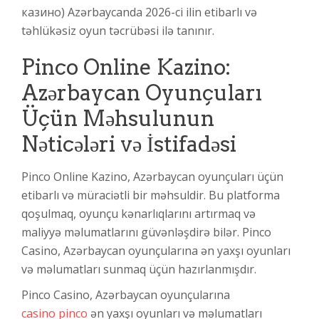
казино) Azərbaycanda 2026-ci ilin etibarlı və
təhlükəsiz oyun təcrübəsi ilə tanınır.
Pinco Online Kazino:
Azərbaycan Oyunçuları
Üçün Məhsulunun
Nəticələri və İstifadəsi
Pinco Online Kazino, Azərbaycan oyunçuları üçün
etibarlı və müraciətli bir məhsuldir. Bu platforma
qoşulmaq, oyunçu kənarlıqlarını artırmaq və
maliyyə məlumatlarını güvənləşdirə bilər. Pinco
Casino, Azərbaycan oyunçularına ən yaxşı oyunları
və məlumatları sunmaq üçün hazırlanmışdır.
Pinco Casino, Azərbaycan oyunçularına
casino pinco
ən yaxşı oyunları və məlumatları