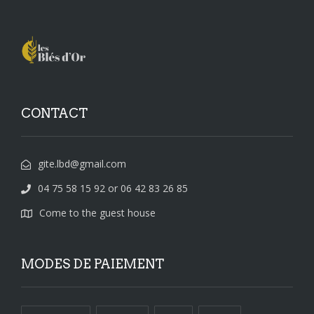
CONTACT
gite.lbd@gmail.com
04 75 58 15 92 or 06 42 83 26 85
Come to the guest house
MODES DE PAIEMENT