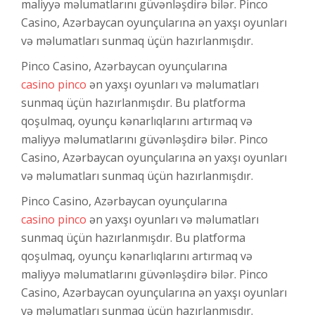
maliyyə məlumatlarını güvənləşdirə bilər. Pinco
Casino, Azərbaycan oyunçularına ən yaxşı oyunları
və məlumatları sunmaq üçün hazırlanmışdır.
Pinco Casino, Azərbaycan oyunçularına
casino pinco
ən yaxşı oyunları və məlumatları
sunmaq üçün hazırlanmışdır. Bu platforma
qoşulmaq, oyunçu kənarlıqlarını artırmaq və
maliyyə məlumatlarını güvənləşdirə bilər. Pinco
Casino, Azərbaycan oyunçularına ən yaxşı oyunları
və məlumatları sunmaq üçün hazırlanmışdır.
Pinco Casino, Azərbaycan oyunçularına
casino pinco
ən yaxşı oyunları və məlumatları
sunmaq üçün hazırlanmışdır. Bu platforma
qoşulmaq, oyunçu kənarlıqlarını artırmaq və
maliyyə məlumatlarını güvənləşdirə bilər. Pinco
Casino, Azərbaycan oyunçularına ən yaxşı oyunları
və məlumatları sunmaq üçün hazırlanmışdır.