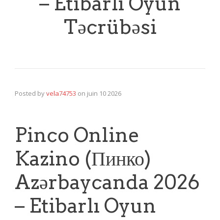
– Etibarlı Oyun
Təcrübəsi
Posted by
vela74753
on
juin 10 2026
Pinco Online
Kazino (Пинко)
Azərbaycanda 2026
– Etibarlı Oyun