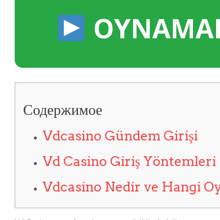
OYNAMA
Содержимое
Vdcasino Gündem Girişi
Vd Casino Giriş Yöntemleri
Vdcasino Nedir ve Hangi Oy