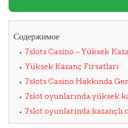
Содержимое
7slots Casino – Yüksek Kaza
Yüksek Kazanç Fırsatları
7slots Casino Hakkında Gene
7slot oyunlarında yüksek k
7slot oyunlarında kazançlı 