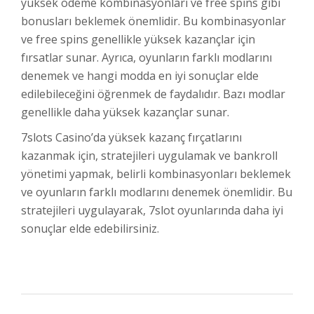
yüksek ödeme kombinasyonları ve free spins gibi
bonusları beklemek önemlidir. Bu kombinasyonlar
ve free spins genellikle yüksek kazançlar için
fırsatlar sunar. Ayrıca, oyunların farklı modlarını
denemek ve hangi modda en iyi sonuçlar elde
edilebileceğini öğrenmek de faydalıdır. Bazı modlar
genellikle daha yüksek kazançlar sunar.
7slots Casino’da yüksek kazanç fırçatlarını
kazanmak için, stratejileri uygulamak ve bankroll
yönetimi yapmak, belirli kombinasyonları beklemek
ve oyunların farklı modlarını denemek önemlidir. Bu
stratejileri uygulayarak, 7slot oyunlarında daha iyi
sonuçlar elde edebilirsiniz.