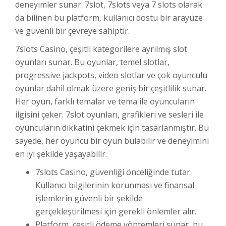
deneyimler sunar. 7slot, 7slots veya 7 slots olarak
da bilinen bu platform, kullanıcı dostu bir arayüze
ve güvenli bir çevreye sahiptir.
7slots Casino, çeşitli kategorilere ayrılmış slot
oyunları sunar. Bu oyunlar, temel slotlar,
progressive jackpots, video slotlar ve çok oyunculu
oyunlar dahil olmak üzere geniş bir çeşitlilik sunar.
Her oyun, farklı temalar ve tema ile oyuncuların
ilgisini çeker. 7slot oyunları, grafikleri ve sesleri ile
oyuncuların dikkatini çekmek için tasarlanmıştır. Bu
sayede, her oyuncu bir oyun bulabilir ve deneyimini
en iyi şekilde yaşayabilir.
7slots Casino, güvenliği önceliğinde tutar.
Kullanıcı bilgilerinin korunması ve finansal
işlemlerin güvenli bir şekilde
gerçekleştirilmesi için gerekli önlemler alır.
Platform, çeşitli ödeme yöntemleri sunar, bu