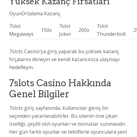
Yüksek Kazanç Fırsatları
OyunOrtalama Kazanç
7slot
7slot
7slot
150x
200x
2
Megaways
Joker
Thunderbolt
7slots Casino’ya giriş yaparak bu yüksek kazanç
fırçalarını deneyin ve kendi kazancınıza ulaşmayı
hedefleyin.
7slots Casino Hakkında
Genel Bilgiler
7slots giriş sayfasında, kullanıcılar geniş bir
seçimden yararlanabilirler. Bu sitenin öne çıkan
özelliği, çeşitli slot oyunları ve bonuslar sunmasıdır.
Her gün farklı oyunlar ve tekliflerle oyunculara yeni