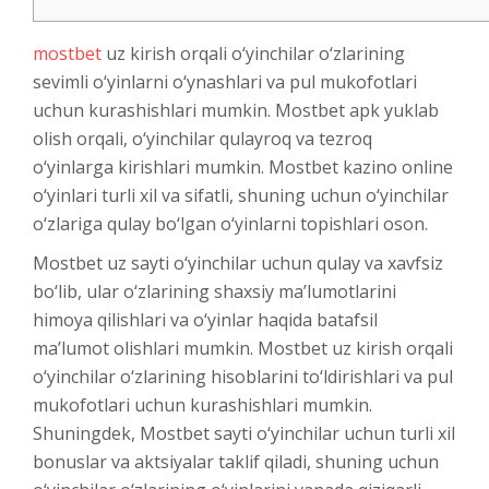
mostbet
uz kirish orqali o‘yinchilar o‘zlarining
sevimli o‘yinlarni o‘ynashlari va pul mukofotlari
uchun kurashishlari mumkin. Mostbet apk yuklab
olish orqali, o‘yinchilar qulayroq va tezroq
o‘yinlarga kirishlari mumkin. Mostbet kazino online
o‘yinlari turli xil va sifatli, shuning uchun o‘yinchilar
o‘zlariga qulay bo‘lgan o‘yinlarni topishlari oson.
Mostbet uz sayti o‘yinchilar uchun qulay va xavfsiz
bo‘lib, ular o‘zlarining shaxsiy ma’lumotlarini
himoya qilishlari va o‘yinlar haqida batafsil
ma’lumot olishlari mumkin. Mostbet uz kirish orqali
o‘yinchilar o‘zlarining hisoblarini to‘ldirishlari va pul
mukofotlari uchun kurashishlari mumkin.
Shuningdek, Mostbet sayti o‘yinchilar uchun turli xil
bonuslar va aktsiyalar taklif qiladi, shuning uchun