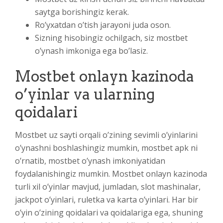
saytga borishingiz kerak.
Ro’yxatdan o’tish jarayoni juda oson.
Sizning hisobingiz ochilgach, siz mostbet
o’ynash imkoniga ega bo’lasiz.
Mostbet onlayn kazinoda
o’yinlar va ularning
qoidalari
Mostbet uz sayti orqali o’zining sevimli o’yinlarini
o’ynashni boshlashingiz mumkin, mostbet apk ni
o’rnatib, mostbet o’ynash imkoniyatidan
foydalanishingiz mumkin. Mostbet onlayn kazinoda
turli xil o’yinlar mavjud, jumladan, slot mashinalar,
jackpot o’yinlari, ruletka va karta o’yinlari. Har bir
o’yin o’zining qoidalari va qoidalariga ega, shuning