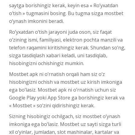
saytga borishingiz kerak, keyin esa « Ro’yxatdan
o’tish » tugmasini bosing. Bu tugma sizga mostbet
o’ynash imkonini beradi.
Ro’yxatdan o’tish jarayoni juda oson, siz faqat
o’zining ismi, familiyasi, elektron pochta manzili va
telefon raqamini kiritishingiz kerak. Shundan so’ng,
sizga tasdiqlash xabari keladi, uni tasdiqlab,
hisobingizni ochishingiz mumkin.
Mostbet apk ni o’rnatish orqali ham siz o’z
hisobingizni ochish va mostbet uz kirish imkoniga
ega bo’lasiz. Mostbet apk ni o’rnatish uchun siz
Google Play yoki App Store ga borishingiz kerak va
« Mostbet » so’zini qidirishingiz kerak.
Sizning hisobingiz ochilgach, siz mostbet o’ynash
imkoniga ega bo’lasiz. Mostbet uz sayti sizga turli
xil o’yinlar, jumladan, slot mashinalar, kartalar va