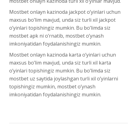
mostbet onlayn kazinoda turli xil o’yinlar mavjud.
Mostbet onlayn kazinoda jackpot o’yinlari uchun
maxsus bo’lim mavjud, unda siz turli xil jackpot
o’yinlari topishingiz mumkin. Bu bo’limda siz
mostbet apk ni o’rnatib, mostbet o’ynash
imkoniyatidan foydalanishingiz mumkin.
Mostbet onlayn kazinoda karta o’yinlari uchun
maxsus bo’lim mavjud, unda siz turli xil karta
o’yinlari topishingiz mumkin. Bu bo’limda siz
mostbet uz saytida joylashgan turli xil o’yinlarni
topishingiz mumkin, mostbet o’ynash
imkoniyatidan foydalanishingiz mumkin.