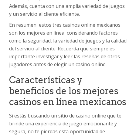
Además, cuenta con una amplia variedad de juegos
y un servicio al cliente eficiente.
En resumen, estos tres casinos online mexicanos
son los mejores en línea, considerando factores
como la seguridad, la variedad de juegos y la calidad
del servicio al cliente. Recuerda que siempre es
importante investigar y leer las reseñas de otros
jugadores antes de elegir un casino online.
Características y
beneficios de los mejores
casinos en línea mexicanos
Si estás buscando un sitio de casino online que te
brinde una experiencia de juego emocionante y
segura, no te pierdas esta oportunidad de