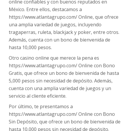
online confiables y con buenos reputados en
México. Entre ellos, destacamos a
https://www.atlantagrupo.com/ Online, que ofrece
una amplia variedad de juegos, incluyendo
tragaperras, ruleta, blackjack y poker, entre otros.
Además, cuenta con un bono de bienvenida de
hasta 10,000 pesos.
Otro casino online que merece la pena es
https://www.atlantagrupo.com/ Online con Bono
Gratis, que ofrece un bono de bienvenida de hasta
5,000 pesos sin necesidad de depósito. Además,
cuenta con una amplia variedad de juegos y un
servicio al cliente eficiente.
Por último, te presentamos a
https://www.atlantagrupo.com/ Online con Bono
Sin Depósito, que ofrece un bono de bienvenida de
hasta 10,000 pesos sin necesidad de depósito.