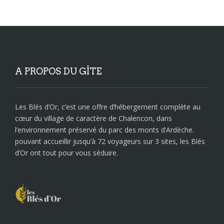
A PROPOS DU GÎTE
Les Blés d’Or, c’est une offre d’hébergement complète au
cœur du village de caractère de Chalencon, dans
l’environnement préservé du parc des monts d’Ardèche.
pouvant accueillir jusqu’à 72 voyageurs sur 3 sites, les Blés
d’Or ont tout pour vous séduire.