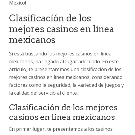
México!
Clasificación de los
mejores casinos en línea
mexicanos
Si está buscando los mejores casinos en línea
mexicanos, ha llegado al lugar adecuado. En este
artículo, te presentaremos una clasificación de los
mejores casinos en línea mexicanos, considerando
factores como la seguridad, la variedad de juegos y
la calidad del servicio al cliente.
Clasificación de los mejores
casinos en línea mexicanos
En primer lugar, te presentamos a los casinos