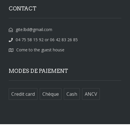
CONTACT
gite.lbd@gmail.com
04 75 58 15 92 or 06 42 83 26 85
Come to the guest house
MODES DE PAIEMENT
Credit card
Chèque
Cash
ANCV