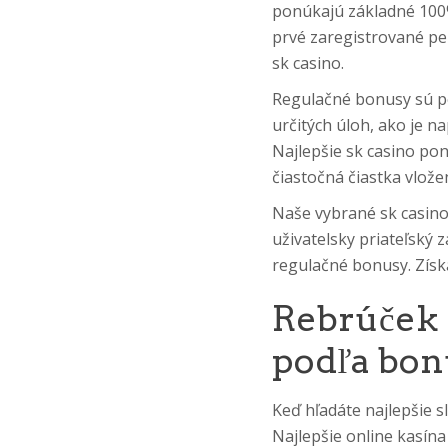
ponúkajú základné 100%
prvé zaregistrované pe
sk casino.
Regulačné bonusy sú p
určitých úloh, ako je n
Najlepšie sk casino pon
čiastočná čiastka vlož
Naše vybrané sk casino
uživatelsky priateľský 
regulačné bonusy. Získ
Rebrúček 
podľa bon
Keď hľadáte najlepšie s
Najlepšie online kasín