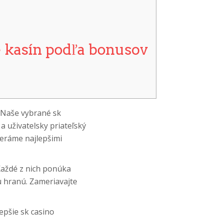
e kasín podľa bonusov
 Naše vybrané sk
a uživatelsky priateľský
beráme najlepšimi
Každé z nich ponúka
u hranú. Zameriavajte
epšie sk casino