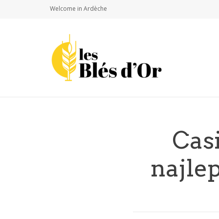
Welcome in Ardèche
Casi
najle