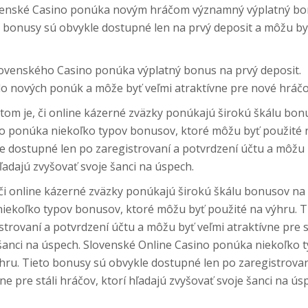
ovenské Casino ponúka novým hráčom významný výplatný bon
 bonusy sú obvykle dostupné len na prvý deposit a môžu byť
venského Casino ponúka výplatný bonus na prvý deposit.
do nových ponúk a môže byť veľmi atraktívne pre nové hráčo
tom je, či online kázerné zväzky ponúkajú širokú škálu bonu
o ponúka niekoľko typov bonusov, ktoré môžu byť použité n
e dostupné len po zaregistrovaní a potvrdzení účtu a môžu 
hľadajú zvyšovať svoje šanci na úspech.
ť, či online kázerné zväzky ponúkajú širokú škálu bonusov na
iekoľko typov bonusov, ktoré môžu byť použité na výhru. T
trovaní a potvrdzení účtu a môžu byť veľmi atraktívne pre st
 šanci na úspech. Slovenské Online Casino ponúka niekoľko 
hru. Tieto bonusy sú obvykle dostupné len po zaregistrovan
ne pre stáli hráčov, ktorí hľadajú zvyšovať svoje šanci na ús