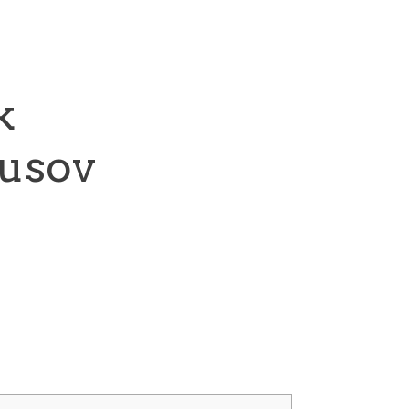
k
nusov