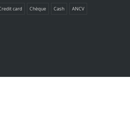
Credit card
Chèque
Cash
ANCV