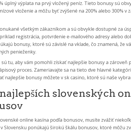
 úplný výplata na prvý vložený peníz. Tieto bonusy sú obvy
nízové vloženie a môžu byť zvýšené na 200% alebo 300% v z
onukané všetkým zákazníkom a sú obvykle dostupné za ús
apríklad registrácia, potvrdenie e-mailového adresy alebo d
úkajú bonusy, ktoré sú závislé na vklade, čo znamená, že vá
ených penieženky.
 sú tu, aby vám pomohli získať najlepšie bonusy a zároveň 
zápisový proces. Zameriavajte sa na tieto dve hlavné kategó
ať najlepšie bonusy môžete v sk casino, ktoré sú naše vybr
najlepších slovenských on
usov
lovenské online kasína podľa bonusov, musíte zvážiť niekoľk
a v Slovensku ponúkajú širokú škálu bonusov, ktoré môžu zv