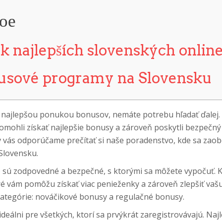
ое
k najlepších slovenských onlin
usové programy na Slovensku
s najlepšou ponukou bonusov, nemáte potrebu hľadať ďalej.
omohli získať najlepšie bonusy a zároveň poskytli bezpečný 
v vás odporúčame prečítať si naše poradenstvo, kde sa zao
Slovensku.
 sú zodpovedné a bezpečné, s ktorými sa môžete vypočuť. 
ré vám pomôžu získať viac penieženky a zároveň zlepšiť vaš
 kategórie: nováčikové bonusy a regulačné bonusy.
eálni pre všetkých, ktorí sa prvýkrát zaregistrovávajú. Najl