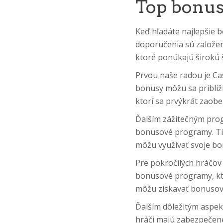
Top bonus
Keď hľadáte najlepšie 
doporučenia sú založené
ktoré ponúkajú širokú
Prvou naše radou je Ca
bonusy môžu sa približ
ktorí sa prvýkrát zaobe
Ďalším zážitečným pro
bonusové programy. Ti
môžu využívať svoje bo
Pre pokročilých hráčov
bonusové programy, kto
môžu získavať bonusov
Ďalším dôležitým aspek
hráči majú zabezpečené