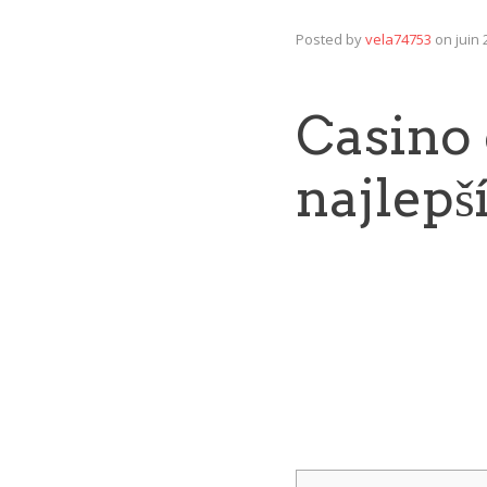
Posted by
vela74753
on
juin
Casino 
najlepš