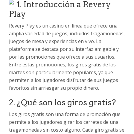
1. Introducción a Revery
Play
Revery Play es un casino en línea que ofrece una
amplia variedad de juegos, incluidos tragamonedas,
juegos de mesa y experiencias en vivo. La
plataforma se destaca por su interfaz amigable y
por las promociones que ofrece a sus usuarios.
Entre estas promociones, los giros gratis de los
martes son particularmente populares, ya que
permiten a los jugadores disfrutar de sus juegos
favoritos sin arriesgar su propio dinero.
2. ¿Qué son los giros gratis?
Los giros gratis son una forma de promoción que
permite a los jugadores girar los carretes de una
tragamonedas sin costo alguno. Cada giro gratis se