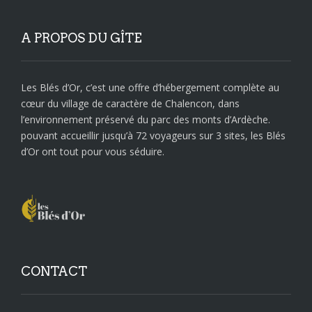
A PROPOS DU GÎTE
Les Blés d’Or, c’est une offre d’hébergement complète au
cœur du village de caractère de Chalencon, dans
l’environnement préservé du parc des monts d’Ardèche.
pouvant accueillir jusqu’à 72 voyageurs sur 3 sites, les Blés
d’Or ont tout pour vous séduire.
CONTACT