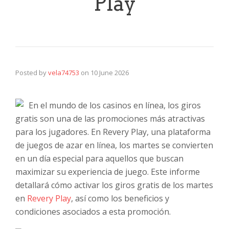
Play
Posted by
vela74753
on
10 June 2026
En el mundo de los casinos en línea, los giros
gratis son una de las promociones más atractivas
para los jugadores. En Revery Play, una plataforma
de juegos de azar en línea, los martes se convierten
en un día especial para aquellos que buscan
maximizar su experiencia de juego. Este informe
detallará cómo activar los giros gratis de los martes
en
Revery Play
, así como los beneficios y
condiciones asociados a esta promoción.