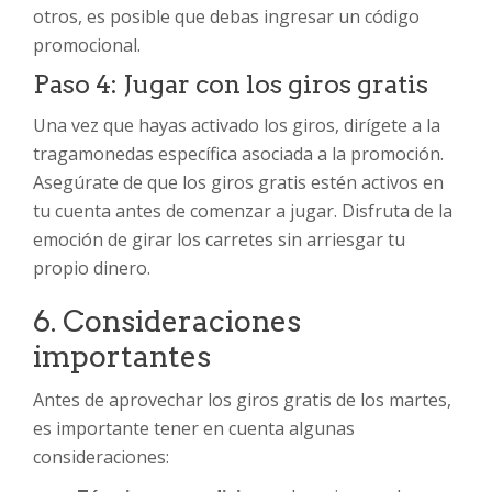
otros, es posible que debas ingresar un código
promocional.
Paso 4: Jugar con los giros gratis
Una vez que hayas activado los giros, dirígete a la
tragamonedas específica asociada a la promoción.
Asegúrate de que los giros gratis estén activos en
tu cuenta antes de comenzar a jugar. Disfruta de la
emoción de girar los carretes sin arriesgar tu
propio dinero.
6. Consideraciones
importantes
Antes de aprovechar los giros gratis de los martes,
es importante tener en cuenta algunas
consideraciones: