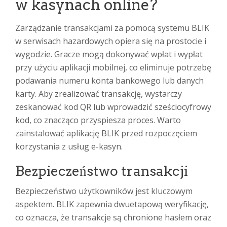
w kasynach online?
Zarządzanie transakcjami za pomocą systemu BLIK
w serwisach hazardowych opiera się na prostocie i
wygodzie. Gracze mogą dokonywać wpłat i wypłat
przy użyciu aplikacji mobilnej, co eliminuje potrzebę
podawania numeru konta bankowego lub danych
karty. Aby zrealizować transakcję, wystarczy
zeskanować kod QR lub wprowadzić sześciocyfrowy
kod, co znacząco przyspiesza proces. Warto
zainstalować aplikację BLIK przed rozpoczęciem
korzystania z usług e-kasyn.
Bezpieczeństwo transakcji
Bezpieczeństwo użytkowników jest kluczowym
aspektem. BLIK zapewnia dwuetapową weryfikację,
co oznacza, że transakcje są chronione hasłem oraz