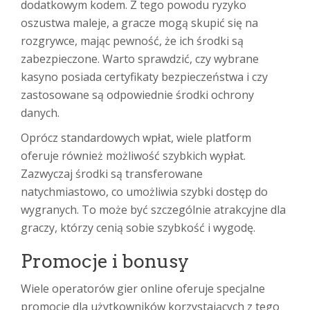
dodatkowym kodem. Z tego powodu ryzyko
oszustwa maleje, a gracze mogą skupić się na
rozgrywce, mając pewność, że ich środki są
zabezpieczone. Warto sprawdzić, czy wybrane
kasyno posiada certyfikaty bezpieczeństwa i czy
zastosowane są odpowiednie środki ochrony
danych.
Oprócz standardowych wpłat, wiele platform
oferuje również możliwość szybkich wypłat.
Zazwyczaj środki są transferowane
natychmiastowo, co umożliwia szybki dostęp do
wygranych. To może być szczególnie atrakcyjne dla
graczy, którzy cenią sobie szybkość i wygodę.
Promocje i bonusy
Wiele operatorów gier online oferuje specjalne
promocje dla użytkowników korzystających z tego