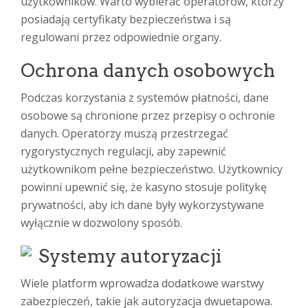
użytkowników. Warto wybierać operatorów, którzy
posiadają certyfikaty bezpieczeństwa i są
regulowani przez odpowiednie organy.
Ochrona danych osobowych
Podczas korzystania z systemów płatności, dane
osobowe są chronione przez przepisy o ochronie
danych. Operatorzy muszą przestrzegać
rygorystycznych regulacji, aby zapewnić
użytkownikom pełne bezpieczeństwo. Użytkownicy
powinni upewnić się, że kasyno stosuje politykę
prywatności, aby ich dane były wykorzystywane
wyłącznie w dozwolony sposób.
Systemy autoryzacji
Wiele platform wprowadza dodatkowe warstwy
zabezpieczeń, takie jak autoryzacja dwuetapowa.