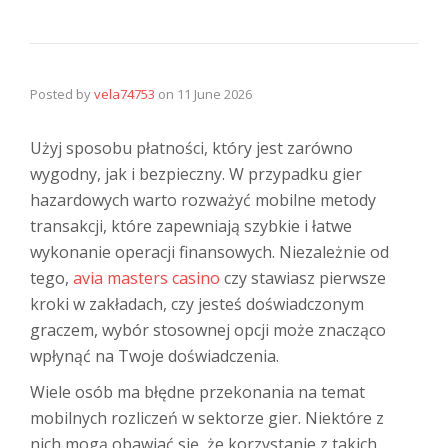
Posted by
vela74753
on
11 June 2026
Użyj sposobu płatności, który jest zarówno
wygodny, jak i bezpieczny. W przypadku gier
hazardowych warto rozważyć mobilne metody
transakcji, które zapewniają szybkie i łatwe
wykonanie operacji finansowych. Niezależnie od
tego,
avia masters casino
czy stawiasz pierwsze
kroki w zakładach, czy jesteś doświadczonym
graczem, wybór stosownej opcji może znacząco
wpłynąć na Twoje doświadczenia.
Wiele osób ma błędne przekonania na temat
mobilnych rozliczeń w sektorze gier. Niektóre z
nich mogą obawiać się, że korzystanie z takich