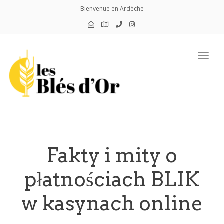
Bienvenue en Ardèche
Toggl
Fakty i mity o
płatnościach BLIK
w kasynach online