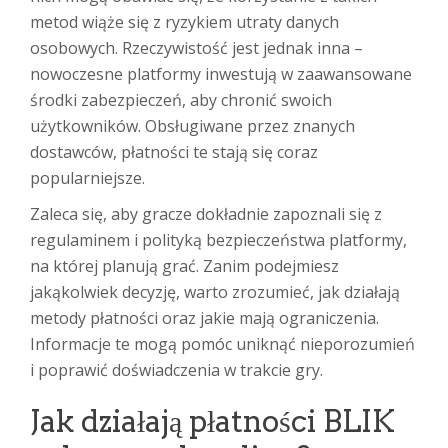
metod wiąże się z ryzykiem utraty danych
osobowych. Rzeczywistość jest jednak inna –
nowoczesne platformy inwestują w zaawansowane
środki zabezpieczeń, aby chronić swoich
użytkowników. Obsługiwane przez znanych
dostawców, płatności te stają się coraz
popularniejsze.
Zaleca się, aby gracze dokładnie zapoznali się z
regulaminem i polityką bezpieczeństwa platformy,
na której planują grać. Zanim podejmiesz
jakąkolwiek decyzję, warto zrozumieć, jak działają
metody płatności oraz jakie mają ograniczenia.
Informacje te mogą pomóc uniknąć nieporozumień
i poprawić doświadczenia w trakcie gry.
Jak działają płatności BLIK