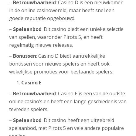
–
Betrouwbaarheid
: Casino D is een nieuwkomer
in de online casinowereld, maar heeft snel een
goede reputatie opgebouwd.
–
Spelaanbod
: Dit casino biedt een unieke selectie
van spellen, waaronder Pirots 5, en heeft
regelmatig nieuwe releases.
–
Bonussen
: Casino D biedt aantrekkelijke
bonussen voor nieuwe spelers en heeft ook
wekelijkse promoties voor bestaande spelers.
Casino E
–
Betrouwbaarheid
: Casino E is een van de oudste
online casino’s en heeft een lange geschiedenis van
tevreden spelers.
–
Spelaanbod
: Dit casino heeft een uitgebreid
spelaanbod, met Pirots 5 en vele andere populaire