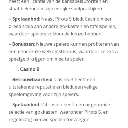
heeft een licentie van de kansspelautoriteit en
staat bekend om zijn eerlijke spelpraktijken.
–
Spelaanbod
: Naast Pirots 5 biedt Casino A een
breed scala aan andere gokkasten en tafelspellen,
waardoor spelers voldoende keuze hebben.
–
Bonussen
: Nieuwe spelers kunnen profiteren van
een genereuze welkomstbonus, waardoor ze extra
speelgeld krijgen om mee te spelen.
Casino B
–
Betrouwbaarheid
: Casino B heeft een
uitstekende reputatie en biedt een veilige
speelomgeving voor zijn spelers.
–
Spelaanbod
: Dit casino heeft een uitgebreide
selectie van gokkasten, waaronder Pirots 5, en
regelmatig nieuwe spellen toevoegen.