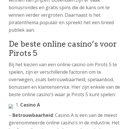
winnen van prijzen. Bovendien zijn er vaak
bonusrondes en gratis spins die de kans om te
winnen verder vergroten. Daarnaast is het
piratenthema populair en spreekt het een breed
publiek aan.
De beste online casino’s voor
Pirots 5
Bij het kiezen van een online casino om Pirots 5 te
spelen, zijn er verschillende factoren om te
overwegen, zoals betrouwbaarheid, spelaanbod,
bonussen en klantenservice. Hier zijn enkele van de
beste online casino’s waar je Pirots 5 kunt spelen:
Casino A
–
Betrouwbaarheid
: Casino A is een van de meest
gerenommeerde online casino’s in de industrie. Het