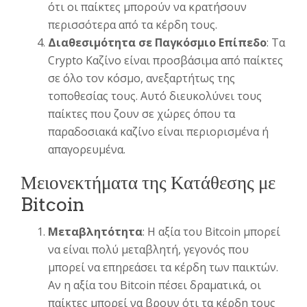
ότι οι παίκτες μπορούν να κρατήσουν
περισσότερα από τα κέρδη τους.
Διαθεσιμότητα σε Παγκόσμιο Επίπεδο
: Τα
Crypto Καζίνο είναι προσβάσιμα από παίκτες
σε όλο τον κόσμο, ανεξαρτήτως της
τοποθεσίας τους. Αυτό διευκολύνει τους
παίκτες που ζουν σε χώρες όπου τα
παραδοσιακά καζίνο είναι περιορισμένα ή
απαγορευμένα.
Μειονεκτήματα της Κατάθεσης με
Bitcoin
Μεταβλητότητα
: Η αξία του Bitcoin μπορεί
να είναι πολύ μεταβλητή, γεγονός που
μπορεί να επηρεάσει τα κέρδη των παικτών.
Αν η αξία του Bitcoin πέσει δραματικά, οι
παίκτες μπορεί να βρουν ότι τα κέρδη τους