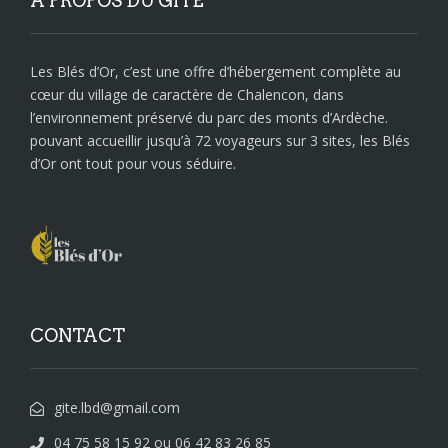
A PROPOS DU GÎTE
Les Blés d’Or, c’est une offre d’hébergement complète au
cœur du village de caractère de Chalencon, dans
l’environnement préservé du parc des monts d’Ardèche.
pouvant accueillir jusqu’à 72 voyageurs sur 3 sites, les Blés
d’Or ont tout pour vous séduire.
CONTACT
gite.lbd@gmail.com
04 75 58 15 92 ou 06 42 83 26 85