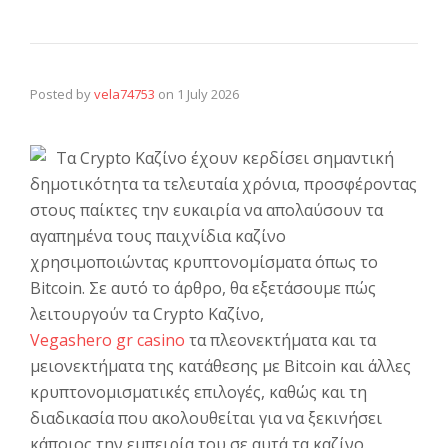
Posted by
vela74753
on
1 July 2026
Τα Crypto Καζίνο έχουν κερδίσει σημαντική
δημοτικότητα τα τελευταία χρόνια, προσφέροντας
στους παίκτες την ευκαιρία να απολαύσουν τα
αγαπημένα τους παιχνίδια καζίνο
χρησιμοποιώντας κρυπτονομίσματα όπως το
Bitcoin. Σε αυτό το άρθρο, θα εξετάσουμε πώς
λειτουργούν τα Crypto Καζίνο,
Vegashero gr casino
τα πλεονεκτήματα και τα
μειονεκτήματα της κατάθεσης με Bitcoin και άλλες
κρυπτονομισματικές επιλογές, καθώς και τη
διαδικασία που ακολουθείται για να ξεκινήσει
κάποιος την εμπειρία του σε αυτά τα καζίνο.