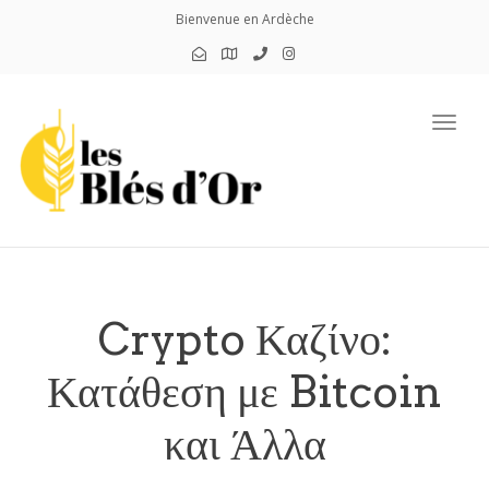
Bienvenue en Ardèche
Toggl
Crypto Καζίνο:
Κατάθεση με Bitcoin
και Άλλα