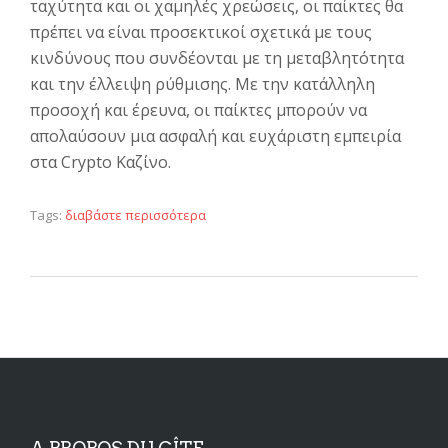
ταχύτητα και οι χαμηλές χρεώσεις, οι παίκτες θα
πρέπει να είναι προσεκτικοί σχετικά με τους
κινδύνους που συνδέονται με τη μεταβλητότητα
και την έλλειψη ρύθμισης. Με την κατάλληλη
προσοχή και έρευνα, οι παίκτες μπορούν να
απολαύσουν μια ασφαλή και ευχάριστη εμπειρία
στα Crypto Καζίνο.
Tags:
διαβάστε περισσότερα